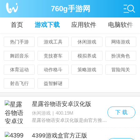
760g手游网
首页
游戏下载
应用软件
电脑软件
热门手游
游戏工具
休闲游戏
网络游戏
舞蹈音乐
竞技赛车
模拟养成
扮演角色
体育运动
动作格斗
策略游戏
冒险闯关
射击飞行
益智解谜
星露谷物语安卓汉化版
下 载
休闲游戏
|
400.19M
星露谷物语安卓汉化版是由官方推出的中文版本，玩家可以用简体中文自在游玩。剧情围绕玩家扮演的主角展开，主角继承了爷爷留在星露谷的一座破旧农场，带着一些旧工具和少量硬币开
4399游戏盒官方正版