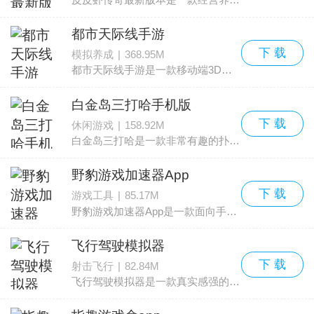
都市天际线手游
下 载
模拟养成
|
368.95M
都市天际线手游是一款移动端3D城市建造模拟游戏，也叫城市天际线。游戏完整复刻了PC版核心玩法与深度模拟系统，并加入了新的玩法元素，主打高自由度的城建、真实的交通流动与动态
白金岛三打哈手机版
下 载
休闲游戏
|
158.92M
白金岛三打哈是一款非常有趣的扑克牌类玩法，起源于湖南，和升级、拖拉机有相似之处，但对局变化更多、更讲策略。这款玩法使用两副牌，采用1V3的四人对抗模式。有些地区称作“三打
野豹游戏加速器App
下 载
游戏工具
|
85.17M
野豹游戏加速器App是一款面向手游玩家的专业加速工具，能有效解决游戏中遇到的延迟、丢包、卡顿、掉线和登录困难等网络问题。软件对王者荣耀国际服、PUBGM、暗区突围、使命召
飞行驾驶模拟器
下 载
射击飞行
|
82.84M
飞行驾驶模拟器是一款真实感强的模拟飞行手机游戏，玩家将扮演职业飞行员控制飞机，目标是在各个关卡中尽可能飞得更高，完成任务后可获得丰厚奖励。游戏里可以挑选不同飞机和关卡