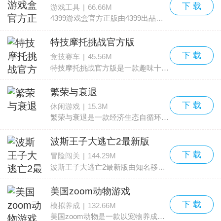
下 载
游戏工具
|
66.66M
4399游戏盒官方正版由4399出品，是一款集合海内外热门手游的聚合应用，覆盖沙盒、竞技、MOBA、射击等多种类型，提供一键下载安装与版本更新服务。平台整合游戏测评、攻略、资讯、
特技摩托挑战官方版
下 载
竞技赛车
|
45.56M
特技摩托挑战官方版是一款趣味十足的摩托赛车竞速类手游。在游戏里，玩家将扮演一名特技车手，操控摩托通过一系列充满紧张感的关卡。部分关卡设置偏简单，而有些难度很高，无论难易
繁荣与衰退
下 载
休闲游戏
|
15.3M
繁荣与衰退是一款经济生态自循环的开放世界，力求还原真实商业运行的逻辑。还原真实商业逻辑是什么意思？真实市场中，商品种类会随着市场规模和经济发展水平改变，价格则会受到政策
波斯王子大逃亡2最新版
下 载
冒险闯关
|
144.29M
波斯王子大逃亡2最新版由知名移动工作室Ketchapp打造，是一款内容丰富、玩法多样的动作跑酷手游，属于该系列的第二部作品。延续前作那种带有欧美风格的卡通沙画美术，画面依旧非
美国zoom动物游戏
下 载
模拟养成
|
132.66M
美国zoom动物是一款以宠物养成为核心玩法的休闲模拟游戏，画面精致且尽量还原真实质感。玩家将探索不同场景，收养心仪的动物，并从动物视角去体验这个全新世界。通过细心照料，各类