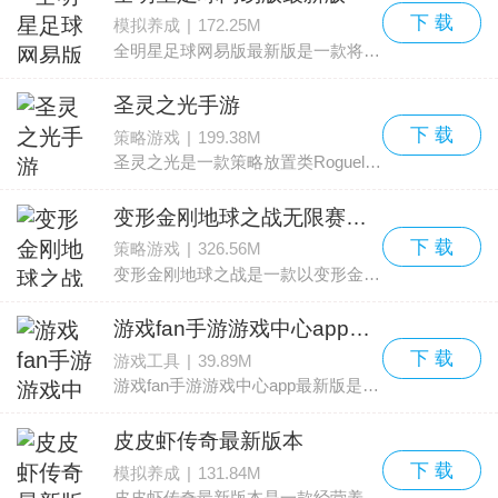
下 载
模拟养成
|
172.25M
全明星足球网易版最新版是一款将体育精神与收集养成玩法结合的卡牌放置类手游。看到“体育、卡牌、放置”这三者并列，很多玩家会想知道它们是如何交织在一起的。下面来逐一说
圣灵之光手游
下 载
策略游戏
|
199.38M
圣灵之光是一款策略放置类Roguelike冒险手游。玩家进入世界后将扮演一名勇士，负责组建队伍，与各式怪物和敌人交战，踏上一段充满挑战与奇遇的旅程，逐步揭开藏在世界背后的真相。
变形金刚地球之战无限赛博坦币版
下 载
策略游戏
|
326.56M
变形金刚地球之战是一款以变形金刚IP为核心的策略塔防对战类手游，采用3D建模营造浓厚的科幻战场氛围，收录了百余名经典角色。玩家可在汽车人与霸天虎两大阵营中做出选择，并通过
游戏fan手游游戏中心app最新版
下 载
游戏工具
|
39.89M
游戏fan手游游戏中心app最新版是一款为手游玩家打造的游戏中心软件，原名BUFF手游。平台整合了九游、百度、360、联想等多家知名渠道的优质资源，并在BUFF的基础上完成了升级。
皮皮虾传奇最新版本
下 载
模拟养成
|
131.84M
皮皮虾传奇最新版本是一款经营养成类手游，画风偏向幽默卡通，剧情采用魔性搞笑的叙事风格，带来别样的游戏体验。这个设定让玩家在每次游玩时都能遇到惊喜与笑料，吸引了大量玩家关