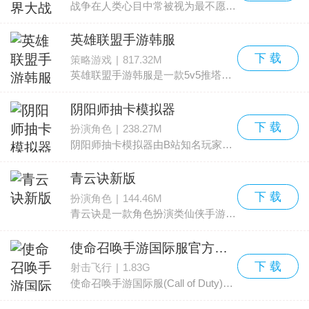
战争在人类心目中常被视为最不愿看到的景象。本次推荐一款由育碧推出、以世界大战为背景的冒险解谜作品——《勇敢的心：世界大战》安卓中文版。该版本已完成汉化，移除了付费验
英雄联盟手游韩服
下 载
策略游戏
|
817.32M
英雄联盟手游韩服是一款5v5推塔类手游，当前版本支持韩服与国际服账户登录，并且提供英文与韩文两种语言选项，玩家上线后在设置中切换到韩文即可，为韩国玩家开辟了便捷通道，明显提
阴阳师抽卡模拟器
下 载
扮演角色
|
238.27M
阴阳师抽卡模拟器由B站知名玩家打造，呈现了一个高度还原的阴阳师召唤体验。该工具把官方抽卡体系搬到了手机上，例如涵盖普通召唤、神秘召唤、勾玉召唤和现世召唤四种模式；还有
青云诀新版
下 载
扮演角色
|
144.46M
青云诀是一款角色扮演类仙侠手游，2017年度国民级修仙力作，忠实再现了唯美古典的仙侠世界。三界战场与单挑竞技并存，新的PVP玩法火热上线，支持离线挂机，角色离线也能快速成长。华
使命召唤手游国际服官方正版(Call of Duty)
下 载
射击飞行
|
1.83G
使命召唤手游国际服(Call of Duty)又译：使命召唤Mobile是由美国动视（Activision）推出的第一人称射击游戏，本作为该手游的国际版本，另有繁中版及韩文版。
本作首创了『射击连杀』