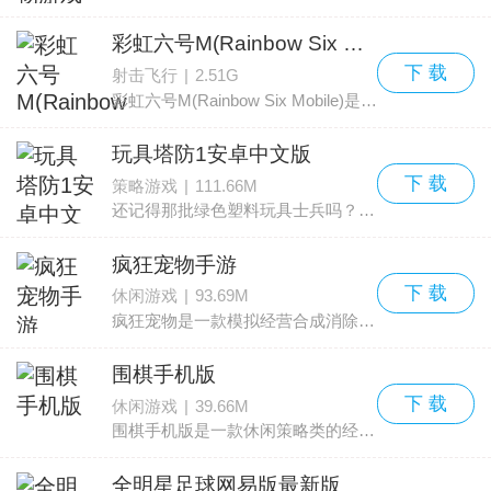
彩虹六号M(Rainbow Six Mobile)
下 载
射击飞行
|
2.51G
彩虹六号M(Rainbow Six Mobile)是一款5v5第一人称多人战术竞技射击游戏，在经典攻防对抗的模式中与其他玩家较量。你可以选择作为进攻方或是防守方，在紧张节奏的 5v5 对局中展
玩具塔防1安卓中文版
下 载
策略游戏
|
111.66M
还记得那批绿色塑料玩具士兵吗？对许多80后男生来说，那些小兵是童年回忆的一部分。无数个下午，你可能在想象的战场上把这些小兵摆成阵型，模拟一次又一次紧张刺激的交火场面。现在
疯狂宠物手游
下 载
休闲游戏
|
93.69M
疯狂宠物是一款模拟经营合成消除类手游，围绕猫咪与建造展开，带来轻松治愈的游戏氛围。游戏内拥有丰富多样的建筑设施，玩家可以打造一个集吃、喝、玩、乐为一体的猫咪帝国。玩法
围棋手机版
下 载
休闲游戏
|
39.66M
围棋手机版是一款休闲策略类的经典棋类应用，把传统桌面棋盘搬到手机上，玩家能够随时随地开局，对弈并体验围棋的深度与乐趣。应用提供10档难度，棋盘支持9x9、13x13与19x19三种规
全明星足球网易版最新版