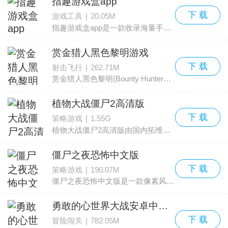
指趣游戏盒app
下 载
游戏工具
|
20.05M
指趣游戏盒app是一款收录海量手游资源的辅助游戏平台，界面清爽直观，分类细致，方便用户迅速找到心仪的作品。平台覆盖的游戏类型丰富，包含网游、单机、新游等多种分类，几乎所有热
赏金猎人黑色黎明游戏
下 载
射击飞行
|
262.71M
赏金猎人黑色黎明(Bounty Hunter： Black Dawn)融合了角色扮演（RPG）和第一人称射击的玩法，带来紧张又充满变化的操作体验。游戏设定独特，主线剧情丰富，任务种类繁多，BOSS挑战具有相
植物大战僵尸2高清版
下 载
策略游戏
|
1.55G
植物大战僵尸2高清版由国内拓维信息系统股份有限公司推出，是一款益智策略类塔防手游，也是《植物大战僵尸》系列的全新续作。保留了经典玩法的核心内容的同时，加入了叶绿素、手
僵尸之夜恐怖中文版
下 载
策略游戏
|
190.07M
僵尸之夜恐怖中文版是一款像素风格的街机冒险作品。画面呈现出冰冷暗黑的气氛，风格古怪且带有趣味性。玩家可以借助游戏中独特的变异系统大量生成僵尸，这点和以往的同类作品有
勇敢的心世界大战安卓中文版
下 载
冒险闯关
|
782.05M