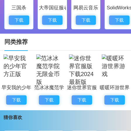
三国杀
大帝国征服者
网易云音乐
SolidWork
6、脑洞答题配合魔性音乐，任务内容轻松有趣，常常让
人捧腹。
下载
下载
下载
下载
7、上手难度低但收益可观，这里比拼的是
策略
与运气，
玩法丰富。
同类推荐
游戏亮点
1、手绘风格带来独特视觉感受，剧情荒诞搞笑，任务设
计和玩法趣味十足。
2、神兽养成系统可以喂养各种传说级灵兽，积累财富后
早安我的少年
范冰冰魔范学
迷你世界官服
暖暖环游世界
走上巅峰。
官方正版
院无限金币版
版下载2024
游戏
3、操作流程简单有趣，不以战斗为主，专注于管理与成
下载
下载
下载
下载
最新版
长。
猜你喜欢
4、持续更新的搞笑玩法内容，以及细腻的画面表现，剧
情多样化。