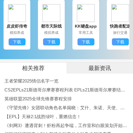
5、超清画面配合皮皮虾主题风格，提供长时间的娱乐体
验。
皮皮虾传奇
都市天际线
KK键盘app
快跑者配送
6、风格魔性，通过赚取大量金币来解锁更多神兽和宠
最新版本
手游
端app
模拟养成
模拟养成
常用工具
旅行交通
物，扩展玩法深度。
下载
下载
下载
下载
皮皮虾传奇游戏怎么玩？
1、每日登录就可以领取钻石奖励。这款游戏没有充值入
口，钻石需要靠游戏内活动来获取，同时可以通过参加
相关推荐
最新资讯
比赛获得额外钻石。
王者荣耀2025情侣名字一览
CS2EPLs21斯德哥尔摩赛赛程列表 EPLs21斯德哥尔摩赛结果公布
2、比赛周期为3天，在这段时间里尽力让你的鲲增重。
英雄联盟2025全球先锋赛赛程安排
《守望先锋》女团联动角色名单揭晓：艾什、朱诺、天使、伊拉锐与D.Va！
报名参赛时，鲲需要达到500斤以上才有资格。我经常靠
【EPL】天禄2:1战胜绿叶，重燃信念！
这个途径攒钻石奖励。
《剑网3》遭遇背刺！虾粉再起争端，工作室和白眼策划开始反噬