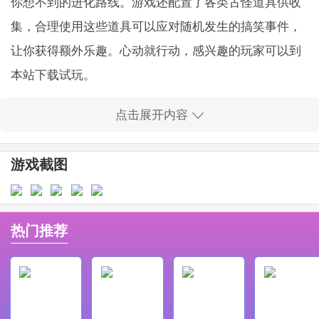
你想不到的进化路线。游戏还配置了各类古怪道具供收
集，合理使用这些道具可以应对随机发生的搞笑事件，
让你获得额外乐趣。心动就行动，感兴趣的玩家可以到
本站下载试玩。
游戏特色
点击展开内容
1、喂养形态奇特的灵兽，听它们说出魔性对白，笑点频
出。
游戏截图
2、从零开始建设你的东土村，一砖一瓦积累村庄规模。
3、遇上各种脑洞大开的经营事件，体验当厂长的酸甜苦
辣。
热门推荐
4、虾鲲大赛正式加入竞技玩法，你有机会成为服务器中
的养殖大亨。
5、醉仙楼的三十八香皮皮虾秘方突然失踪，解密幕后线
索会有奖励。