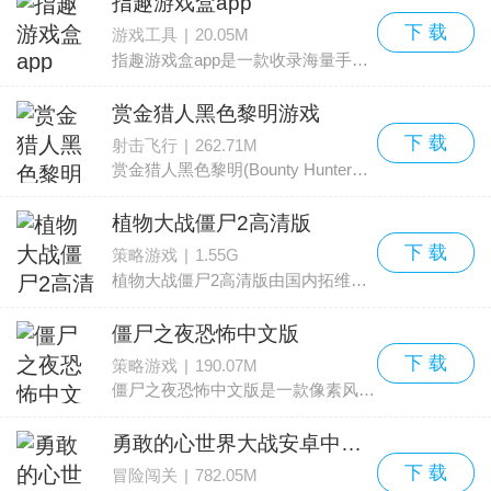
指趣游戏盒app
下 载
游戏工具
|
20.05M
指趣游戏盒app是一款收录海量手游资源的辅助游戏平台，界面清爽直观，分类细致，方便用户迅速找到心仪的作品。平台覆盖的游戏类型丰富，包含网游、单机、新游等多种分类，几乎所有热
赏金猎人黑色黎明游戏
下 载
射击飞行
|
262.71M
赏金猎人黑色黎明(Bounty Hunter： Black Dawn)融合了角色扮演（RPG）和第一人称射击的玩法，带来紧张又充满变化的操作体验。游戏设定独特，主线剧情丰富，任务种类繁多，BOSS挑战具有相
植物大战僵尸2高清版
下 载
策略游戏
|
1.55G
植物大战僵尸2高清版由国内拓维信息系统股份有限公司推出，是一款益智策略类塔防手游，也是《植物大战僵尸》系列的全新续作。保留了经典玩法的核心内容的同时，加入了叶绿素、手
僵尸之夜恐怖中文版
下 载
策略游戏
|
190.07M
僵尸之夜恐怖中文版是一款像素风格的街机冒险作品。画面呈现出冰冷暗黑的气氛，风格古怪且带有趣味性。玩家可以借助游戏中独特的变异系统大量生成僵尸，这点和以往的同类作品有
勇敢的心世界大战安卓中文版
下 载
冒险闯关
|
782.05M