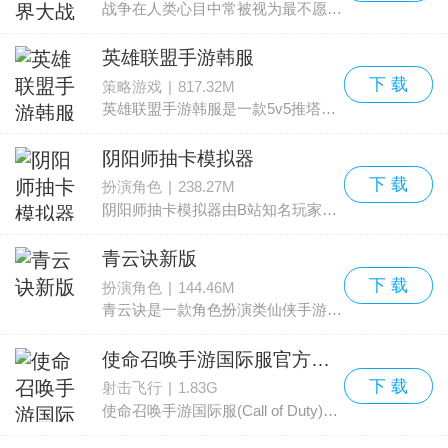
战争在人类心目中常被视为最不愿看到的景象。本次推荐一款由育碧推出、以世界大战为背景的冒险解谜作品——《勇敢的心：世界大战》安卓中文版。该版本已完成汉化，移除了付费验
英雄联盟手游韩服
下 载
策略游戏
|
817.32M
英雄联盟手游韩服是一款5v5推塔类手游，当前版本支持韩服与国际服账户登录，并且提供英文与韩文两种语言选项，玩家上线后在设置中切换到韩文即可，为韩国玩家开辟了便捷通道，明显提
阴阳师抽卡模拟器
下 载
扮演角色
|
238.27M
阴阳师抽卡模拟器由B站知名玩家打造，呈现了一个高度还原的阴阳师召唤体验。该工具把官方抽卡体系搬到了手机上，例如涵盖普通召唤、神秘召唤、勾玉召唤和现世召唤四种模式；还有
青云诀新版
下 载
扮演角色
|
144.46M
青云诀是一款角色扮演类仙侠手游，2017年度国民级修仙力作，忠实再现了唯美古典的仙侠世界。三界战场与单挑竞技并存，新的PVP玩法火热上线，支持离线挂机，角色离线也能快速成长。华
使命召唤手游国际服官方正版(Call of Duty)
下 载
射击飞行
|
1.83G
使命召唤手游国际服(Call of Duty)又译：使命召唤Mobile是由美国动视（Activision）推出的第一人称射击游戏，本作为该手游的国际版本，另有繁中版及韩文版。
本作首创了『射击连杀』