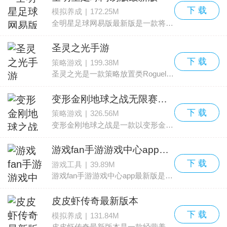
下 载
模拟养成
|
172.25M
全明星足球网易版最新版是一款将体育精神与收集养成玩法结合的卡牌放置类手游。看到“体育、卡牌、放置”这三者并列，很多玩家会想知道它们是如何交织在一起的。下面来逐一说
圣灵之光手游
下 载
策略游戏
|
199.38M
圣灵之光是一款策略放置类Roguelike冒险手游。玩家进入世界后将扮演一名勇士，负责组建队伍，与各式怪物和敌人交战，踏上一段充满挑战与奇遇的旅程，逐步揭开藏在世界背后的真相。
变形金刚地球之战无限赛博坦币版
下 载
策略游戏
|
326.56M
变形金刚地球之战是一款以变形金刚IP为核心的策略塔防对战类手游，采用3D建模营造浓厚的科幻战场氛围，收录了百余名经典角色。玩家可在汽车人与霸天虎两大阵营中做出选择，并通过
游戏fan手游游戏中心app最新版
下 载
游戏工具
|
39.89M
游戏fan手游游戏中心app最新版是一款为手游玩家打造的游戏中心软件，原名BUFF手游。平台整合了九游、百度、360、联想等多家知名渠道的优质资源，并在BUFF的基础上完成了升级。
皮皮虾传奇最新版本
下 载
模拟养成
|
131.84M
皮皮虾传奇最新版本是一款经营养成类手游，画风偏向幽默卡通，剧情采用魔性搞笑的叙事风格，带来别样的游戏体验。这个设定让玩家在每次游玩时都能遇到惊喜与笑料，吸引了大量玩家关