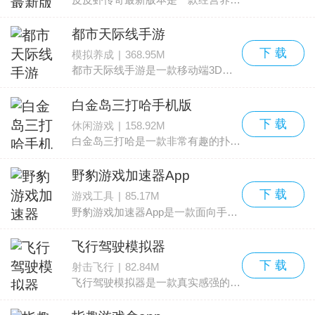
都市天际线手游
下 载
模拟养成
|
368.95M
都市天际线手游是一款移动端3D城市建造模拟游戏，也叫城市天际线。游戏完整复刻了PC版核心玩法与深度模拟系统，并加入了新的玩法元素，主打高自由度的城建、真实的交通流动与动态
白金岛三打哈手机版
下 载
休闲游戏
|
158.92M
白金岛三打哈是一款非常有趣的扑克牌类玩法，起源于湖南，和升级、拖拉机有相似之处，但对局变化更多、更讲策略。这款玩法使用两副牌，采用1V3的四人对抗模式。有些地区称作“三打
野豹游戏加速器App
下 载
游戏工具
|
85.17M
野豹游戏加速器App是一款面向手游玩家的专业加速工具，能有效解决游戏中遇到的延迟、丢包、卡顿、掉线和登录困难等网络问题。软件对王者荣耀国际服、PUBGM、暗区突围、使命召
飞行驾驶模拟器
下 载
射击飞行
|
82.84M
飞行驾驶模拟器是一款真实感强的模拟飞行手机游戏，玩家将扮演职业飞行员控制飞机，目标是在各个关卡中尽可能飞得更高，完成任务后可获得丰厚奖励。游戏里可以挑选不同飞机和关卡