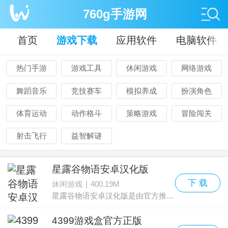
760g手游网
首页
游戏下载
应用软件
电脑软件
热门手游
游戏工具
休闲游戏
网络游戏
舞蹈音乐
竞技赛车
模拟养成
扮演角色
体育运动
动作格斗
策略游戏
冒险闯关
射击飞行
益智解谜
星露谷物语安卓汉化版
下 载
休闲游戏
|
400.19M
星露谷物语安卓汉化版是由官方推出的中文版本，玩家可以用简体中文自在游玩。剧情围绕玩家扮演的主角展开，主角继承了爷爷留在星露谷的一座破旧农场，带着一些旧工具和少量硬币开
4399游戏盒官方正版