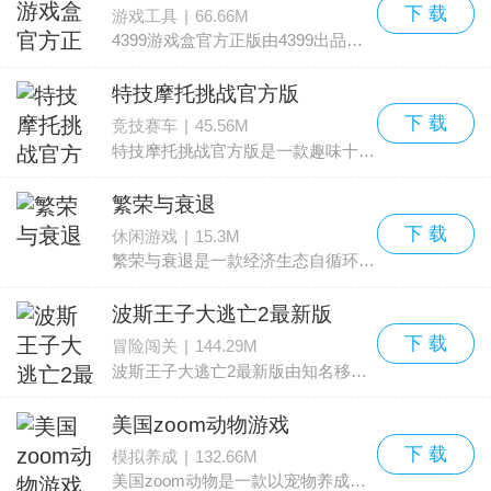
下 载
游戏工具
|
66.66M
4399游戏盒官方正版由4399出品，是一款集合海内外热门手游的聚合应用，覆盖沙盒、竞技、MOBA、射击等多种类型，提供一键下载安装与版本更新服务。平台整合游戏测评、攻略、资讯、
特技摩托挑战官方版
下 载
竞技赛车
|
45.56M
特技摩托挑战官方版是一款趣味十足的摩托赛车竞速类手游。在游戏里，玩家将扮演一名特技车手，操控摩托通过一系列充满紧张感的关卡。部分关卡设置偏简单，而有些难度很高，无论难易
繁荣与衰退
下 载
休闲游戏
|
15.3M
繁荣与衰退是一款经济生态自循环的开放世界，力求还原真实商业运行的逻辑。还原真实商业逻辑是什么意思？真实市场中，商品种类会随着市场规模和经济发展水平改变，价格则会受到政策
波斯王子大逃亡2最新版
下 载
冒险闯关
|
144.29M
波斯王子大逃亡2最新版由知名移动工作室Ketchapp打造，是一款内容丰富、玩法多样的动作跑酷手游，属于该系列的第二部作品。延续前作那种带有欧美风格的卡通沙画美术，画面依旧非
美国zoom动物游戏
下 载
模拟养成
|
132.66M
美国zoom动物是一款以宠物养成为核心玩法的休闲模拟游戏，画面精致且尽量还原真实质感。玩家将探索不同场景，收养心仪的动物，并从动物视角去体验这个全新世界。通过细心照料，各类