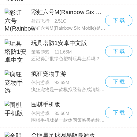
彩虹六号M(Rainbow Six Mobile)
下 载
射击飞行
|
2.51G
彩虹六号M(Rainbow Six Mobile)是一款5v5第一人称多人战术竞技射击游戏，在经典攻防对抗的模式中与其他玩家较量。你可以选择作为进攻方或是防守方，在紧张节奏的 5v5 对局中展
玩具塔防1安卓中文版
下 载
策略游戏
|
111.66M
还记得那批绿色塑料玩具士兵吗？对许多80后男生来说，那些小兵是童年回忆的一部分。无数个下午，你可能在想象的战场上把这些小兵摆成阵型，模拟一次又一次紧张刺激的交火场面。现在
疯狂宠物手游
下 载
休闲游戏
|
93.69M
疯狂宠物是一款模拟经营合成消除类手游，围绕猫咪与建造展开，带来轻松治愈的游戏氛围。游戏内拥有丰富多样的建筑设施，玩家可以打造一个集吃、喝、玩、乐为一体的猫咪帝国。玩法
围棋手机版
下 载
休闲游戏
|
39.66M
围棋手机版是一款休闲策略类的经典棋类应用，把传统桌面棋盘搬到手机上，玩家能够随时随地开局，对弈并体验围棋的深度与乐趣。应用提供10档难度，棋盘支持9x9、13x13与19x19三种规
全明星足球网易版最新版