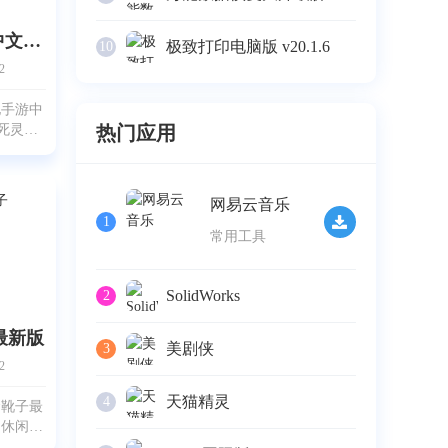
活死人之地手游中文版(Dead Zed)
极致打印电脑版 v20.1.6
10
2
地手游中
名死灵奇
热门应用
的动作射
发生在一
发了一场
网易云音乐
，到处都
1
在恶
常用工具
SolidWorks
2
最新版
美剧侠
3
2
天猫精灵
4
金靴子最
的休闲手
的卡通路