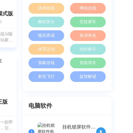
休闲游戏
网络游戏
模式版
舞蹈音乐
竞技赛车
3
战3d版
模拟养成
扮演角色
为玩家准
。大家对
体育运动
动作格斗
不陌生，
蛇造型萌
策略游戏
冒险闯关
对战与成
据
射击飞行
益智解谜
正版
电脑软件
是一款即
挂机锁屏软件电脑免费版 v2.32
戏，完美
1