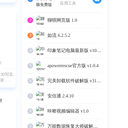
》中的众
应用工具
，并融合
经典卡牌
来便受到
聊呗网页版 1.0
2
知名
如流 6.2.5.2
3
印象笔记电脑最新版 v10.4.4
4
2
apowerrescue官方版 v1.0.4
5
3D写实
手游，曾
完美卸载软件破解版 v31.16
6
中，玩家
因收到一
安信通 2.4.10
7
在这座
弟弟胡贾
段前所未
咔嚓视频编辑器 v1.0
8
万能数据恢复大师破解版 v6.3
9