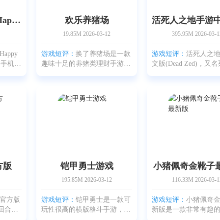
快乐轮子手机版(Happy Wheels)
欢乐养猪场
19.85M
2026-03-12
395.95M
2026-03-1
appy
游戏短评：
换了养猪场是一款
游戏短评：
活死人之
到手机
趣味十足的养猪类理财手游，
文版(Dead Zed)，又
手游。
玩家需要亲手经营自己的养殖
袭，是一款剧情紧张
单，和
场。通过召唤小猪、培育到成
击类手机游戏。故事
点不在视
长为大猪，再进行合成或回收
片末日废土，这里爆
又气又
来获得收益，体验经营带来的
前所未有的丧尸危机
直观：
成就感与乐趣。操作上
是行尸走肉。玩家要
方版
铠甲勇士游戏
小猪佩奇金靴子
195.85M
2026-03-12
116.33M
2026-03-1
官方版
游戏短评：
铠甲勇士是一款可
游戏短评：
小猪佩奇
回合制
玩性很高的横版格斗手游，采
新版是一款非常有趣
用顶尖
用顶级3D引擎制作，画面精细
游，画风走可爱精致