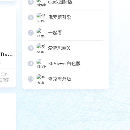
tiktok国际版
5
动画中的
有点像电
的笑容，
俄罗斯引擎
6
欢
一起看
7
爱笔思画X
8
停车达人4中文版(Dr. Parking 4)
2
EhViewer白色版
9
Dr.
夸克海外版
10
D模拟停车
腻、场景
程看起来
式比较直
的方向盘
制车