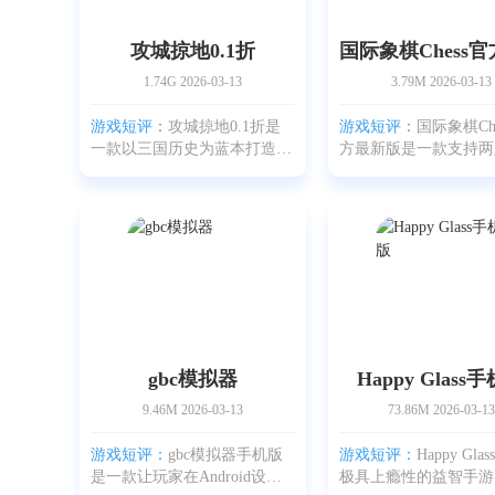
攻城掠地0.1折
1.74G
2026-03-13
3.79M
2026-03-13
游戏短评：
攻城掠地0.1折是
游戏短评：
国际象棋Ch
一款以三国历史为蓝本打造的
方最新版是一款支持两
大型军事策略战棋游戏。游戏
的棋盘策略手游，覆盖
内容源自对三国史实的深入考
双人与人机练习等多种
据；从经典战役到武将个性都
玩家可按自身水平和爱
力求高度还原。这样的设定能
难度，与电脑对战时能
帮助玩家更好地领
接近真人交流的竞技
gbc模拟器
Happy Glass
9.46M
2026-03-13
73.86M
2026-03-13
游戏短评：
gbc模拟器手机版
游戏短评：
Happy Gl
是一款让玩家在Android设备
极具上瘾性的益智手游