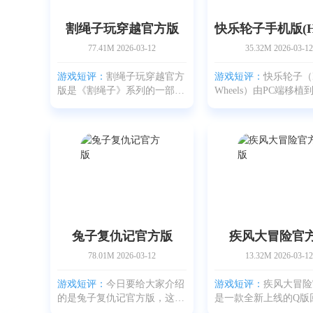
割绳子玩穿越官方版
77.41M
2026-03-12
35.32M
2026-03-12
游戏短评：
割绳子玩穿越官方
游戏短评：
快乐轮子（H
版是《割绳子》系列的一部作
Wheels）由PC端移植
品，和系列中的其他作品相比
端，是一款休闲闯关类
变化不大。玩家只要轻触或滑
画面相对朴素，风格简
动屏幕就能完成关卡挑战。每
PC版本差别不大。亮
个关卡在玩法上都有独特设
觉表现，而是那种让人
计，适合各年龄层的玩
笑的玩法。游戏机制很
主角
兔子复仇记官方版
疾风大冒险官
78.01M
2026-03-12
13.32M
2026-03-12
游戏短评：
今日要给大家介绍
游戏短评：
疾风大冒险
的是兔子复仇记官方版，这款
是一款全新上线的Q版
由《Little Details LLC》推出
卡牌放置手游。游戏采