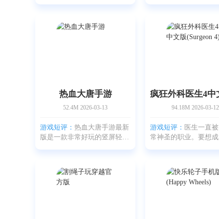
上运行Game Boy和Game Boy
名为快乐玻璃杯。玩家
Color游戏的方便工具，也就
手指画出引导线，让液
是常说的My OldBoy模拟器，
轨迹流向杯中，从而让
全名My OldBoy! Emulator。它
出笑脸。游戏采用了真
能够在众多应用中脱颖而
理引擎，关卡难度多样
热血大唐手游
52.4M
2026-03-13
94.18M
2026-03-12
游戏短评：
热血大唐手游最新
游戏短评：
医生一直被
版是一款非常好玩的竖屏轻中
常神圣的职业。要想成
度文字卡牌SLG。在这款作品
的医生，需要扎实的医
里，玩家扮演出身寒门的青
和救死扶伤的责任感。
年，在隋末到唐初的动荡年代
拟世界体验一次当外科
崭露锋芒。经过重重选拔后，
角色，可以尝试疯狂外
你将脱颖而出，踏入朝堂，开
4中文版。这款模拟