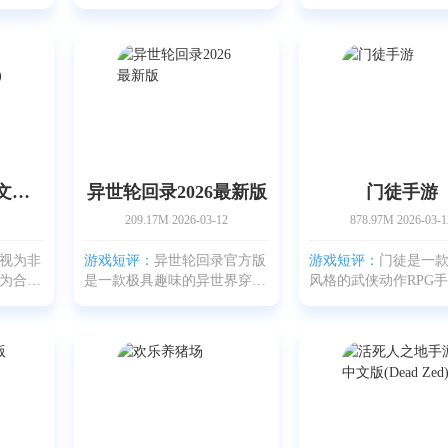
通过用
手游。玩家在游戏里扮演俱乐
承接前作《部落冲突
体沿着
部经理，全面掌控俱乐部运
多英雄角色与世界观
杯子露
作。从成立球队、发掘球员到
即时战略、MOBA与
实的物
签约与引援，全都由你来决
玩法，因此自上线以
，
策。想把心水球员引入阵
大量玩家追捧。作为
疯狂外科医生4中文版(Surgeon 4)
异世轮回录2026最新版
门徒手游
209.17M
2026-03-12
878.97M
2026-03-1
视为非
游戏短评：
异世轮回录官方版
游戏短评：
门徒是一款
为合格
是一款极具趣味的异世界穿越
风格的武侠动作RPG
疗技能
题材模拟人生作品。整款游戏
用名《徒》。在游戏
想在虚
走简约清爽的美术风格，不依
扮演武术大师胡真，
医生的
赖华丽特效，画面带有复古温
封神秘来信前往K城，
科医生
暖的味道，通过文字化的场景
城市收徒授艺并寻找
呈现，为玩家留出广阔的
的行踪，由此展开一