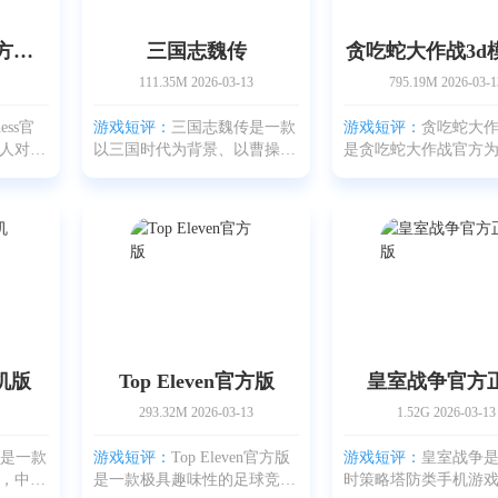
国际象棋Chess官方最新版
三国志魏传
贪吃蛇大作战3d
111.35M
2026-03-13
795.19M
2026-03-1
ess官
游戏短评：
三国志魏传是一款
游戏短评：
贪吃蛇大作
人对弈
以三国时代为背景、以曹操作
是贪吃蛇大作战官方
单人、
为主线的战争策略手机游戏。
备的一种新玩法模式
模式。
玩家将扮演魏国开国君主曹
这款休闲娱乐作品都
好选择
操，亲自体验他那段充满波折
画面细腻清新，贪吃
感受到
与荣耀的人生。从挫败与流
趣可爱，且提供多种
离，到逐步统一天下，玩家
长方式。玩家可以依
手机版
Top Eleven官方版
皇室战争官方
293.32M
2026-03-13
1.52G
2026-03-13
ass是一款
游戏短评：
Top Eleven官方版
游戏短评：
皇室战争
，中文
是一款极具趣味性的足球竞技
时策略塔防类手机游