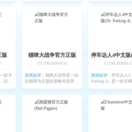
亮干净，
而富有质感。人物造型、场景
线，人物按小猪佩奇
法保留
动画和道具都忠实还原原作设
经典形象打造。那张
策略和
定。玩家需要操控勇士一路清
吹风的脸配上标志性
合
除敌人，通过各个关卡
会给玩家带来别样的
正版
猫咪大战争官方正版
2
175.17M
2026-03-12
17.13M
2026-03-1
一款卡
游戏短评：
猫咪大战争是一款
游戏短评：
停车达人4（
，以吃
以猫咪为主题的策略对战养成
Parking 4）是一款3
玩家可
类手机游戏，凭借夸张有趣的
的休闲手游。画面细
肠人，
猫咪造型以及幽默诙谐的关卡
接近现实，让停车过
，体验
剧情，获得大量玩家喜爱。玩
更有真实感。操作方
配宠物
家可自由组合不同猫咪组成队
观，玩家通过屏幕上
定制
伍，在战斗过程中点击
与油门、刹车按钮控