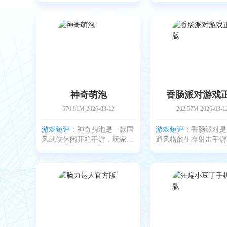
的超休闲益智闯关小作，带来
3D美术表现，画面明
轻松又有趣的解谜体验。故事
角色形象清新可爱。玩
围绕兔子向愤怒的农夫 Lester
经典塔防精髓，在烧脑
复仇展开，题材新
操作比拼的基础上，融
神奇萌泡
香肠派对游戏
570.91M
2026-03-12
202.57M
2026-03-1
游戏短评：
神奇萌泡是一款国
游戏短评：
香肠派对是
风武侠休闲开箱手游，玩家可
通风格的生存射击手游
以开宗立派，广纳天下侠客，
鸡和摸金为核心玩法。
争夺武林地位。游戏中需要经
以操控可爱又搞怪的香
常查看各位侠客送来的拜帖，
在多样地图中展开对抗
碰到新侠客时比对战力与资
丰富的武器与载具，搭
质，若新侠客在这些方面更胜
与技能，玩家还能自由