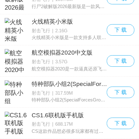
行尸2破解版2026最新版是一款风格独特的3D像素生存射击游戏。背景设定在僵尸灾难爆发的时代，城市被大量丧尸和各种怪物占据。它们分布广泛，类型丰富，数量庞大，任何响动都会吸引
火线精英小米版
下 载
射击飞行
|
2.16G
火线精英小米版是一款支持多人联机对战的FPS射击手游，该版本由官方专为小米手机用户打造，玩家可用小米账号登录，并能领取小米渠道服专属礼包。针对小米各系列机型做了专项优化，
航空模拟器2020中文版
下 载
射击飞行
|
3.57G
航空模拟器2020是一款逼真还原飞行体验的模拟类游戏。作为该飞机模拟系列的最新作品，为玩家带来更加接近现实的操控感受。利用先进的图形引擎和渲染技术，呈现出震撼的视觉效果
特种部队小组2(SpecialForcesGroup2)
下 载
射击飞行
|
317.59M
特种部队小组2(SpecialForcesGroup2)是一款经典的动作射击类手机游戏，也是《特种部队小组》系列的第二部作品。相较于前作，增加了爆破等玩法，画面表现也更为细腻，建模、贴图与界
CS1.6联机版手机版
下 载
射击飞行
|
688.17M
CS这款作品想必很多玩家都有过接触，除了经典的端游版本外，还有手机版可玩。这里为大家带来的是CS1.6联机版手机版，这个版本支持多人在线对战，是一款节奏快的第一人称射击手游。