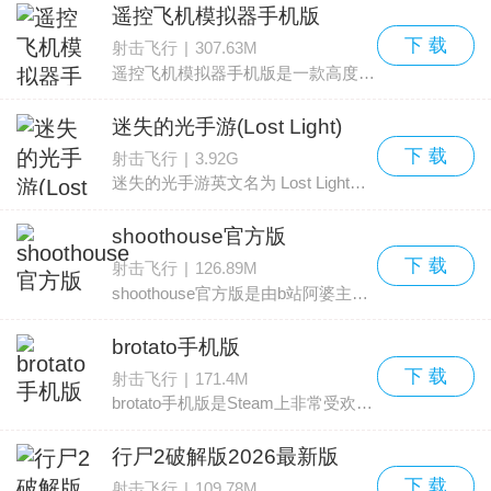
遥控飞机模拟器手机版
下 载
射击飞行
|
307.63M
遥控飞机模拟器手机版是一款高度还原的全新遥控飞机模拟手游，英文名为Real RC Flight Sim 2023。画面采用3D高清写实风格，音效逼真，真实还原飞机起降与飞行场景。玩家将操控遥
迷失的光手游(Lost Light)
下 载
射击飞行
|
3.92G
迷失的光手游英文名为 Lost Light，是网易推出的一款动作射击生存类手游。游戏采用顶级3D引擎打造，画面场景、枪械建模与角色刻画等方面表现非常出色。再加上新上线的地图与玩
shoothouse官方版
下 载
射击飞行
|
126.89M
shoothouse官方版是由b站阿婆主CroakFang制作并推出的一款第一人称射击游戏。虽然采用低模风格，但画面表现、枪械细节、武器种类以及人物立绘都处理得相当用心。游戏内设有团
brotato手机版
下 载
射击飞行
|
171.4M
brotato手机版是Steam上非常受欢迎的一款带有roguelite要素的垂直移动竞技场射击手游，中文常译为“土豆兄弟”。游戏采用俯视竞技场视角，讲述一艘来自土豆世界的飞船坠落到外
行尸2破解版2026最新版
下 载
射击飞行
|
109.78M