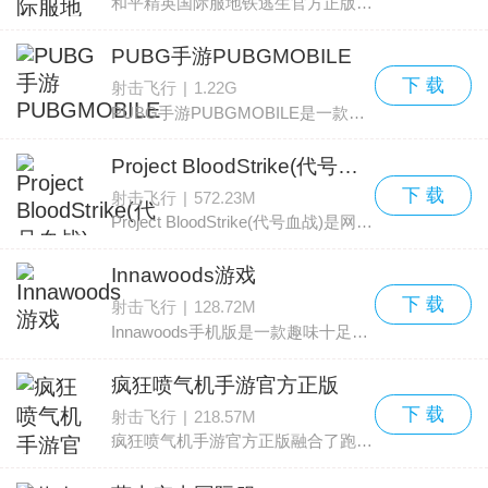
和平精英国际服地铁逃生官方正版支持简体中文、英文等多语言，玩家可自由切换。可以和海外玩家同场对战，国际服专属礼包与大量福利可供领取。游戏采用虚幻4引擎开发，从画面、地
PUBG手游PUBGMOBILE
下 载
射击飞行
|
1.22G
PUBG手游PUBGMOBILE是一款火爆的大逃杀射击手游，由吃鸡领域的开创者《绝地求生》移植而来。这款作品曾在当时掀起百人跳伞、争夺吃鸡的热潮，一度成为全民关注的现象级游戏。与
Project BloodStrike(代号血战)
下 载
射击飞行
|
572.23M
Project BloodStrike(代号血战)是网易自研的一款全新大逃杀FPS手游。与同类射击作品相比，玩家可以亲自设计终极枪械，丰富的装备选项支持深度定制，让你打造独一无二的武器与配套
Innawoods游戏
下 载
射击飞行
|
128.72M
Innawoods手机版是一款趣味十足的射击型DIY军事装扮游戏。画风偏向简约风格，免费提供给玩家，带来直接且纯粹的玩法体验。与同类作品相比，玩家可以自由组合突击步枪、武器配件、
疯狂喷气机手游官方正版
下 载
射击飞行
|
218.57M
疯狂喷气机手游官方正版融合了跑酷与射击元素，带来了不一样的闯关体验。玩家不再只是躲避后方追兵，而是可以主动迎战途中出现的外星敌人，这样的设定让玩法格外有新意。操控人物