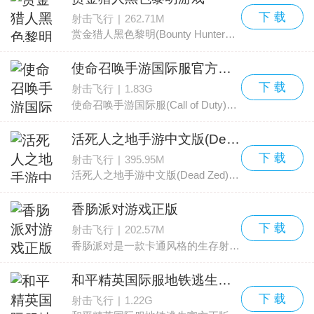
下 载
射击飞行
|
262.71M
赏金猎人黑色黎明(Bounty Hunter： Black Dawn)融合了角色扮演（RPG）和第一人称射击的玩法，带来紧张又充满变化的操作体验。游戏设定独特，主线剧情丰富，任务种类繁多，BOSS挑战具有相
使命召唤手游国际服官方正版(Call of Duty)
下 载
射击飞行
|
1.83G
使命召唤手游国际服(Call of Duty)又译：使命召唤Mobile是由美国动视（Activision）推出的第一人称射击游戏，本作为该手游的国际版本，另有繁中版及韩文版。
本作首创了『射击连杀』
活死人之地手游中文版(Dead Zed)
下 载
射击飞行
|
395.95M
活死人之地手游中文版(Dead Zed)，又名死灵奇袭，是一款剧情紧张的动作射击类手机游戏。故事发生在一片末日废土，这里爆发了一场前所未有的丧尸危机，到处都是行尸走肉。玩家要在恶
香肠派对游戏正版
下 载
射击飞行
|
202.57M
香肠派对是一款卡通风格的生存射击手游，以吃鸡和摸金为核心玩法。玩家可以操控可爱又搞怪的香肠人，在多样地图中展开对抗，体验丰富的武器与载具，搭配宠物与技能，玩家还能自由定制
和平精英国际服地铁逃生官方正版
下 载
射击飞行
|
1.22G