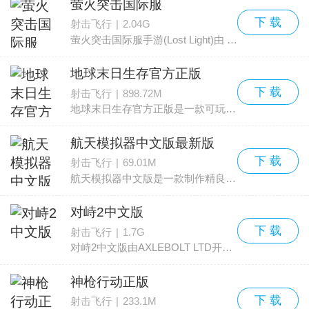
萤火突击国际服
下 载
射击飞行
|
2.04G
萤火突击国际服手游(Lost Light)由 Netease Games Global 开发，是一款末日题材的射击动作作品。玩家可以潜行搜寻补给，也能像部队那样持枪外出掠夺，通过升级和交易增强实力，在战
地球末日生存官方正版
下 载
射击飞行
|
898.72M
地球末日生存官方正版是一款可玩性极高的3D生存冒险射击手游，采用真实感强烈的三维画面表现。整个画面以暗色调为主，破败的房屋和废弃的车辆随处可见，努力营造出压抑恐怖的末世
航天模拟器中文版最新版
下 载
射击飞行
|
69.01M
航天模拟器中文版是一款制作精良、还原度高的仿真飞机模拟手游。游戏包含航天飞机建造、太空站搭建、航天飞船等多种玩法，玩家可在广阔自由的太空环境中尽情探索。以航天为题
对峙2中文版
下 载
射击飞行
|
1.7G
对峙2中文版由AXLEBOLT LTD开发，是一款动作射击类作品，可在安卓和iOS设备上运行，适合喜欢移动端第一人称对抗的玩家体验。在对峙2手游中文版中，你可以选择加入恐怖分子或特种部
神枪行动正版
下 载
射击飞行
|
233.1M