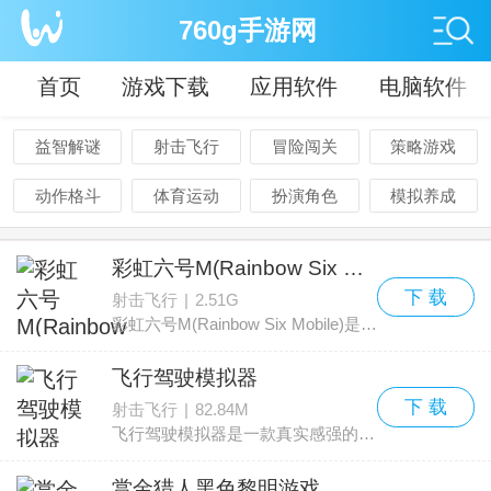
760g手游网
首页
游戏下载
应用软件
电脑软件
益智解谜
射击飞行
冒险闯关
策略游戏
动作格斗
体育运动
扮演角色
模拟养成
彩虹六号M(Rainbow Six Mobile)
下 载
射击飞行
|
2.51G
彩虹六号M(Rainbow Six Mobile)是一款5v5第一人称多人战术竞技射击游戏，在经典攻防对抗的模式中与其他玩家较量。你可以选择作为进攻方或是防守方，在紧张节奏的 5v5 对局中展
飞行驾驶模拟器
下 载
射击飞行
|
82.84M
飞行驾驶模拟器是一款真实感强的模拟飞行手机游戏，玩家将扮演职业飞行员控制飞机，目标是在各个关卡中尽可能飞得更高，完成任务后可获得丰厚奖励。游戏里可以挑选不同飞机和关卡
赏金猎人黑色黎明游戏