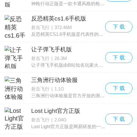
神枪行动正版是一款卡通风格的枪战射击类手游，画面清晰并配有高清动画，视觉表现更加细腻立体。支持挂机领取离线收益，轻松拿到奖励，能让玩家更沉浸在战斗节奏中。内容丰富、节奏
反恐精英cs1.6手机版
下 载
射击飞行
|
372.46M
反恐精英CS1.6手机版是代表性的经典动作射击作品，凭借硬核的射击手感、紧张刺激的对抗节奏及丰富的玩法模式，受到全球玩家青睐。作为系列中备受推崇的版本，反恐精英CS1.6保留了
让子弹飞手机版
下 载
射击飞行
|
26.3M
让子弹飞手机版由B站知名玩家火山哥哥独立开发，是一款卡通风格的射击同人小游戏。游戏支持中文界面，画面趣味十足，把方块脸的麻匪刻画得十分有辨识度。背景音乐中加入了影片里
三角洲行动体验服
下 载
射击飞行
|
1.1G
三角洲行动体验服是官方开放的测试服务器，玩家可以最快速度接触到最新内容和玩法更新，抢先体验未来计划中的新地图、新模式等，并领取大量福利礼包，满足想要抢先尝鲜的需求。在三
Lost Light官方正版
下 载
射击飞行
|
2.04G
Lost Light官方正版是网易研发的一款科幻风格生存射击手游，采用全新3D引擎呈现，画面逼真，射击手感流畅，配乐氛围出色，力求为玩家带来更沉浸的游玩体验。玩家在游戏中将扮演“萤火