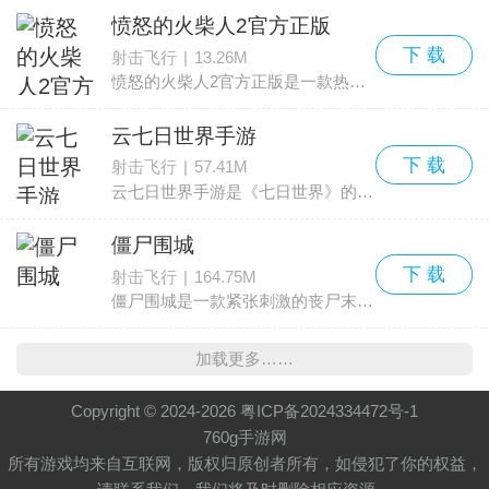
愤怒的火柴人2官方正版
下 载
射击飞行
|
13.26M
愤怒的火柴人2官方正版是一款热度很高的横版动作射击游戏。玩家要操控火柴人不断跳跃来闪避敌人的子弹，并用强劲的火力压制并击败对手。操作采用常见的虚拟摇杆布局，左侧为移
云七日世界手游
下 载
射击飞行
|
57.41M
云七日世界手游是《七日世界》的官方云游戏形态，借助云端技术将完整游戏内容以超小包体形式呈现，让玩家享受免更新、高画质、高帧率与低延迟的流畅体验，适合内存有限或设备性能
僵尸围城
下 载
射击飞行
|
164.75M
僵尸围城是一款紧张刺激的丧尸末日射击类手游，画面制作精良，场景细节丰富，玩家容易沉浸在末日世界，体验用枪械清理丧尸群的畅快感。玩家需要举起武器抵御一波接一波靠近的僵尸潮
加载更多……
Copyright © 2024-
2026
粤ICP备2024334472号-1
760g手游网
所有游戏均来自互联网，版权归原创者所有，如侵犯了你的权益，