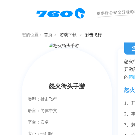
您的位置：
首页
>
游戏下载
>
射击飞行
怒火
开激
的
策
怒火街头手游
怒火
类型：射击飞行
1、
语言：简体中文
2、
平台：安卓
3、
大小：661.0M