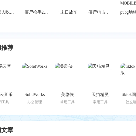
香肠人吃鸡手游(香肠派对)
僵尸枪手2手机版
末日战车
僵尸狙击手射击3d
用推荐
云音乐
SolidWorks
美剧侠
天猫精灵
tikto
用工具
办公管理
常用工具
常用工具
社交
门文章