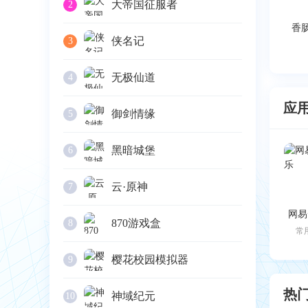
大帝国征服者
2
侠名记
3
无极仙道
4
应
御剑情缘
5
黑暗城堡
6
云·原神
7
网易
870游戏盒
8
常
樱花校园模拟器
9
热
神域纪元
10