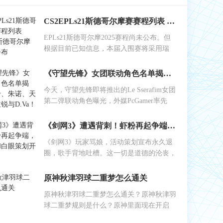
CS2EPLs21斯德哥尔摩赛赛程列表 EPLs21斯德哥尔摩赛结果公布
EPLs21斯德哥尔摩2025赛程尚未公布。但
根据目前已知信息，本届入围赛将采用瑞
《守望先锋》女团联动角色名单揭晓：艾什、朱诺、天使、伊拉锐与D.Va！
今天，守望先锋即将推出的Le Sserafim女团
第二弹联动角色曝光，外媒PcGamer率先
《剑网3》遭遇背刺！虾粉再起争端，工作室和白眼策划开始反噬
《剑网3》玩家骂娘，活动策划宣布永久退
圈，歌手背地吐槽。这一切是道德的沦丧，
原神秋津羽球二重梦怎么通关
原神秋津羽球二重梦怎么通关？原神秋津羽
球二重梦规则是什么？原神里面现在开启