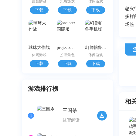
益智解谜
策略游戏
休闲游戏
怒火
下载
下载
下载
多样
场热
球球大作战
projectz国际服
幻兽帕鲁手机版
休闲游戏
扮演角色
休闲游戏
下载
下载
下载
游戏排行榜
相
三国杀
1
益智解谜