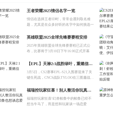
王者荣耀2025情侣名字一览
情侣在选择王者ID时，常常会遇到取名难
题，尤其是在众多好听的名字中如何挑选一
英雄联盟2025全球先锋赛赛程安排
2025年英雄联盟全球先锋赛赛程已正式公
布，比赛将于3月10日下午16:00正式开幕
【EPL】天禄2:1战胜绿叶，重燃信念！
3月5日，CS2赛事EPL-S21入围赛迎来了关
键生死战，CNCS战队TYLOO在三图鏖战中
上
福瑞控玩家狂喜！别人整活你玩真的？帕鲁也想谈恋爱
福瑞控玩家狂喜!幻兽帕鲁中的帕鲁已经不
想当牛马了，而是想和玩家谈一场恋爱