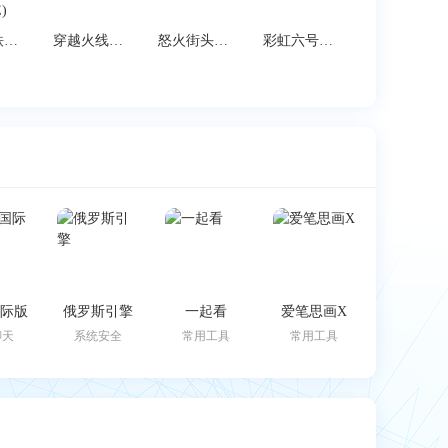
pubg地铁逃生2.9版本下载(PUBG MOBILE)
穿越火线云游戏
怒火街头手游
彩虹六号：SMOL
k国际版
俄罗斯引擎
一起看
爱笔思画X
聊天
系统安全
常用工具
常用工具