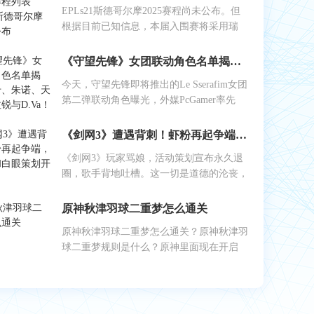
EPLs21斯德哥尔摩2025赛程尚未公布。但
根据目前已知信息，本届入围赛将采用瑞
《守望先锋》女团联动角色名单揭晓：艾什、朱诺、天使、伊拉锐与D.Va！
今天，守望先锋即将推出的Le Sserafim女团
第二弹联动角色曝光，外媒PcGamer率先
《剑网3》遭遇背刺！虾粉再起争端，工作室和白眼策划开始反噬
《剑网3》玩家骂娘，活动策划宣布永久退
圈，歌手背地吐槽。这一切是道德的沦丧，
原神秋津羽球二重梦怎么通关
原神秋津羽球二重梦怎么通关？原神秋津羽
球二重梦规则是什么？原神里面现在开启