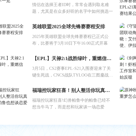
情侣在选择王者ID时，常常会遇到取名难
题，尤其是在众多好听的名字中如何挑选一
英雄联盟2025全球先锋赛赛程安排
2025年英雄联盟全球先锋赛赛程已正式公
布，比赛将于3月10日下午16:00正式开幕
【EPL】天禄2:1战胜绿叶，重燃信念！
3月5日，CS2赛事EPL-S21入围赛迎来了关
键生死战，CNCS战队TYLOO在三图鏖战中
上
福瑞控玩家狂喜！别人整活你玩真的？帕鲁也想谈恋爱
福瑞控玩家狂喜!幻兽帕鲁中的帕鲁已经不
想当牛马了，而是想和玩家谈一场恋爱