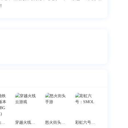
！
pubg地铁逃生2.9版本下载(PUBG MOBILE)
穿越火线云游戏
怒火街头手游
彩虹六号：SMOL