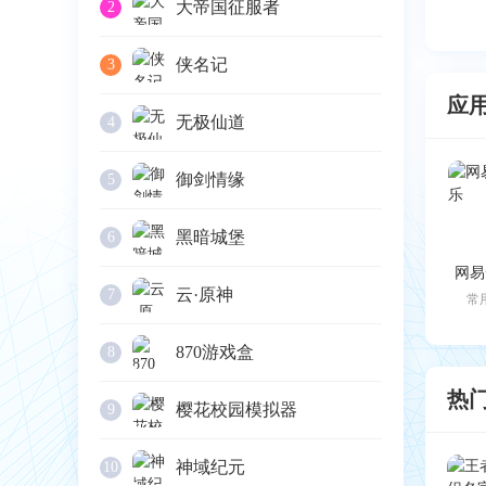
大帝国征服者
2
侠名记
3
应
无极仙道
4
御剑情缘
5
黑暗城堡
6
网易
云·原神
7
常
870游戏盒
8
热
樱花校园模拟器
9
神域纪元
10