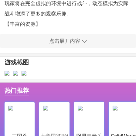
玩家将在完全虚拟的环境中进行战斗，动态模拟为实际
战斗增添了更多的观察乐趣。
【丰富的资源】
游戏内提供了海量的关卡和任务，满足不同玩家的需求
点击展开内容
和喜好。
【多样化角色】
游戏截图
玩家可以自由选择不同的角色，每个角色都有独特的技
能和风格，带来不同的战斗体验。
【多视角射击】
热门推荐
玩家可以选择不同的射击角度进行战斗，增加了战斗过
程中的灵活性和
策略
性。
孤胆枪手3游戏亮点：
这里充满了各种恐怖的异形和变异人，营造出紧张的氛
三国杀
大帝国征服者
网易云音乐
SolidWork