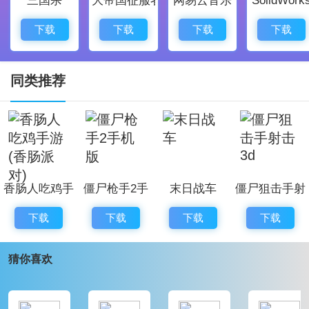
围；
主角的战斗动作虽然简单，但战斗场景设计精美，绝对
下载
下载
下载
下载
令人惊叹；
细腻的光影效果和爆炸效果，让每一次射击都充满冲击
同类推荐
感；
提供丰富的武器选择，玩家可以自由组合战斗装备，增
强火力；
多样化的关卡设计，不同的挑战让战斗过程变得精彩纷
香肠人吃鸡手
僵尸枪手2手
末日战车
僵尸狙击手射
呈。
游(香肠派对)
机版
击3d
孤胆枪手3游戏评价：
下载
下载
下载
下载
孤胆枪手3是一款极具吸引力的动作射击游戏，完美结合
猜你喜欢
了丰富的游戏特色和亮点，保证了玩家在每一场战斗中
都能感受到刺激与乐趣。游戏界面的设计直观，操作简
单易懂，极大地提升了玩家的整体体验。单人模式与好