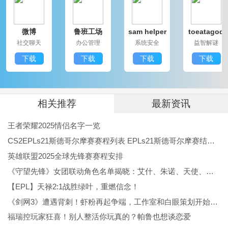
友互动，都是不错的选择，让每个玩家都能畅享浓厚的
微博
鲁班工场
sam helper
toeatagod
枪战氛围。
社交聊天
办公管理
系统安全
益智解谜
孤胆枪手3更新日志：
下载
下载
下载
下载
v1.1
优化了游戏的加载速度，提高了整体流畅性。
修复了一些已知的bug, 提升了游戏稳定性。
相关推荐
最新资讯
增加了新的关卡和敌人挑战，丰富了游戏内容。
王者荣耀2025情侣名字一览
完善了角色技能调整，提升了游戏的平衡性。
CS2EPLs21斯德哥尔摩赛赛程列表 EPLs21斯德哥尔摩赛结果公布
更新了游戏教程，帮助新手玩家更快上手。
英雄联盟2025全球先锋赛赛程安排
《守望先锋》女团联动角色名单揭晓：艾什、朱诺、天使、伊拉锐与D.Va！
【EPL】天禄2:1战胜绿叶，重燃信念！
《剑网3》遭遇背刺！虾粉再起争端，工作室和白眼策划开始反噬
福瑞控玩家狂喜！别人整活你玩真的？帕鲁也想谈恋爱