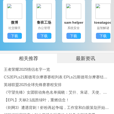
度评价。
通过提词全能王，用户能轻松提升视频质量，有效应对
微博
鲁班工场
sam helper
toeatagod
各种场合的挑战。随着更新迭代，应用将保持高效与便
社交聊天
办公管理
系统安全
益智解谜
捷，期待它能在未来为用户带来更多惊喜与帮助。
下载
下载
下载
下载
相关推荐
最新资讯
王者荣耀2025情侣名字一览
CS2EPLs21斯德哥尔摩赛赛程列表 EPLs21斯德哥尔摩赛结果公布
英雄联盟2025全球先锋赛赛程安排
《守望先锋》女团联动角色名单揭晓：艾什、朱诺、天使、伊拉锐与D.Va！
【EPL】天禄2:1战胜绿叶，重燃信念！
《剑网3》遭遇背刺！虾粉再起争端，工作室和白眼策划开始反噬