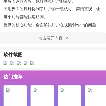
丰富的资源内容，很好满足用户的需求。
应用界面的设计得到了用户的一致认可，简洁直观，让
每个功能都能快速访问。
提供的核心功能，全面解决用户在视频创作中的问题，
极大提升工作效率。
点击展开内容
带来的内容都是免费，用户能够享受到真正的实惠。
在这里，用户可以体验到流畅且高效的提词和视频编辑
软件截图
过程，提升制作质量。
应用操作简单，支持多种视频录制和编辑软件，无缝衔
接，让使用更加便捷。
热门推荐
提词全能王应用亮点：
内置多种信息和功能，满足不同用户在直播与录制中的
各种需求。
用户可以通过AI智能提词，实时跟随语速，保证了台词