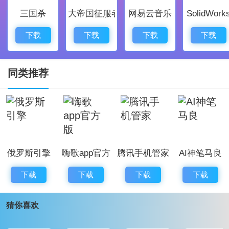
三国杀
大帝国征服者
网易云音乐
SolidWork
流畅自然。
直接搜索所需内容，一键获取，节省了查找时间。
下载
下载
下载
下载
提供的信息与功能实时更新，保证了用户始终使用最新
的资源和工具。
同类推荐
这些功能可广泛应用于各种场景，如课堂演讲、视频制
作、线上直播等，助力用户更好地展示自我。
提词全能王应用评价：
提词全能王是一款全能型的提词工具软件，全面的功能
俄罗斯引擎
嗨歌app官方
腾讯手机管家
AI神笔马良
和简易的操作受到广泛欢迎。根据用户的喜好与需求，
版
软件不断更新强大功能，从高清文本提词到剪辑视频，
下载
下载
下载
下载
全方位满足各类视频制作需求。课堂教学、在线培训，
猜你喜欢
短视频创作，提词全能王都能成为用户可靠的好帮手。
不少用户对良好的使用体验和丰富的免费功能给予了高