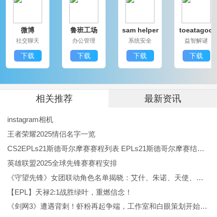
富好看，追随偶像更新更方便，适合喜欢拍照、分享生
微博
鲁班工场
sam helper
toeatagod
活和追星的用户日常使用。
社交聊天
办公管理
系统安全
益智解谜
下载
下载
下载
下载
相关推荐
最新资讯
instagram相机
王者荣耀2025情侣名字一览
CS2EPLs21斯德哥尔摩赛赛程列表 EPLs21斯德哥尔摩赛结果公布
英雄联盟2025全球先锋赛赛程安排
《守望先锋》女团联动角色名单揭晓：艾什、朱诺、天使、伊拉锐与D.Va！
【EPL】天禄2:1战胜绿叶，重燃信念！
《剑网3》遭遇背刺！虾粉再起争端，工作室和白眼策划开始反噬