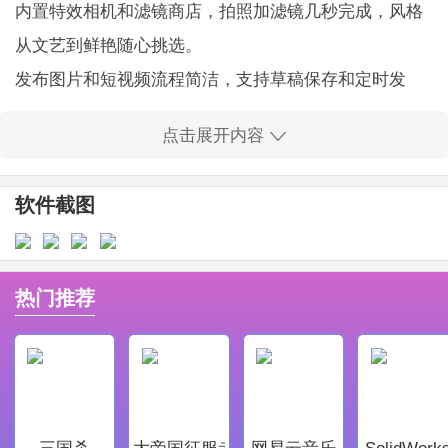
内置特效相机和滤镜商店，拍照加滤镜几秒完成，风格
从文艺到鲜艳随心挑选。
发布图片和短视频流程简洁，支持草稿保存和定时发
布，发内容更省心省力。
点击展开内容
关注偶像和话题很方便，评论区互动流畅，消息提醒灵
敏，追星体验更顺手。
软件截图
软件亮点
保留Reels和故事功能，短视频和临时内容都能轻松制作
和浏览，创作更自由。
热门推荐
海量滤镜和预设一键应用，快速调整色调和美颜，出片
效果自然不做作。
中文界面和本地化提示完善，新手也能快速上手，操作
指引很友好。
三国杀
大帝国征服者
网易云音乐
SolidWork