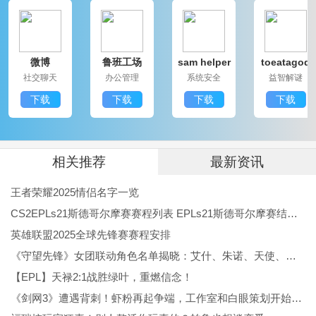
省钱功能而惊喜。
一淘更新日志：
微博
鲁班工场
sam helper
toeatagod
v1.3.0
社交聊天
办公管理
系统安全
益智解谜
首页惊喜红包：新增首页惊喜膨胀红包，每日可领，红
下载
下载
下载
下载
包全场可用！
拍图找优惠：拍照找超值低价同款，比价更简单！
增加购物车订阅提醒，再也不会忘记用一淘下单！
相关推荐
最新资讯
购物车补贴：为你找到购物车补贴优惠，来一淘下单更
王者荣耀2025情侣名字一览
省钱！
CS2EPLs21斯德哥尔摩赛赛程列表 EPLs21斯德哥尔摩赛结果公布
要记得在一淘APP下单才能享受优惠哦！
英雄联盟2025全球先锋赛赛程安排
《守望先锋》女团联动角色名单揭晓：艾什、朱诺、天使、伊拉锐与D.Va！
【EPL】天禄2:1战胜绿叶，重燃信念！
《剑网3》遭遇背刺！虾粉再起争端，工作室和白眼策划开始反噬