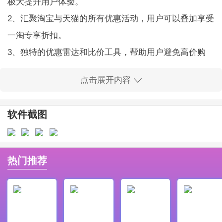
极大提升用户体验。
2、汇聚淘宝与天猫的所有优惠活动，用户可以叠加享受
一淘专享折扣。
3、独特的优惠雷达和比价工具，帮助用户避免高价购
买，同时还发现额外的折扣。
点击展开内容
4、每日提供官方补贴的精选商品，让用户省更多，提升
购物性价比。
软件截图
5、用户通过签到和完成任务获得能量，可兑换大额红
包，实现省钱还赚钱的目标。
6、支持语音搜索及快捷交易功能，极大提高购物便利性
热门推荐
和效率。
一淘应用亮点：
1、一淘提供超值信息和功能，让用户轻松获取想要的优
惠和折扣。