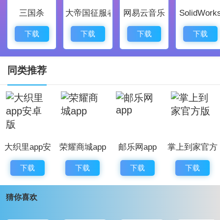
三国杀
大帝国征服者
网易云音乐
SolidWork
2、用户能在这里获取商品历史折扣以及及时的降价提
醒，帮助做出更明智的消费决策。
下载
下载
下载
下载
3、搜索功能强大，用户只需输入关键词，想要的商品信
息尽在眼前。
同类推荐
4、平台上的优惠信息和资源实时更新，保证了用户能够
获取最新的优惠。
5、用户可在多种购物场景下使用这些强大功能，如节假
日促销、品牌专卖等。
大织里app安
荣耀商城app
邮乐网app
掌上到家官方
一淘应用评价：
卓版
版
一淘是一款优秀的省钱软件，着丰富的资源和实用的工
下载
下载
下载
下载
具，让每位用户都能轻松享受购物带来的乐趣。应用的
猜你喜欢
特色和亮点在众多购物平台中脱颖而出。我相信，只要
你是购物爱好者，下载一淘后，你定会为它的实用性和