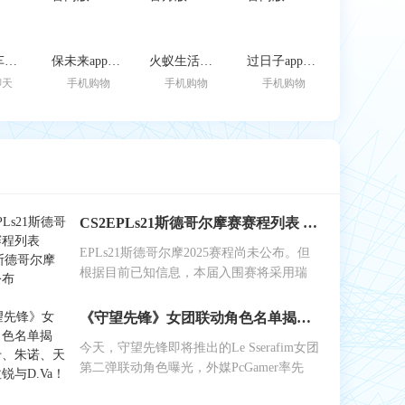
跑车租车官方版
保未来app官网版
火蚁生活官方版
过日子app官网版
聊天
手机购物
手机购物
手机购物
CS2EPLs21斯德哥尔摩赛赛程列表 EPLs21斯德哥尔摩赛结果公布
EPLs21斯德哥尔摩2025赛程尚未公布。但
根据目前已知信息，本届入围赛将采用瑞
《守望先锋》女团联动角色名单揭晓：艾什、朱诺、天使、伊拉锐与D.Va！
今天，守望先锋即将推出的Le Sserafim女团
第二弹联动角色曝光，外媒PcGamer率先