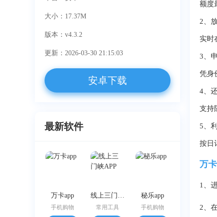
额度
大小：17.37M
2、
版本：v4.3.2
实时
更新：2026-03-30 21:15:03
3、
凭身
安卓下载
4、
支持
最新软件
5、
按日
万卡
1、
万卡app
线上三门峡APP
秘乐app
2、
手机购物
常用工具
手机购物