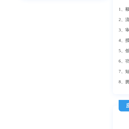
1、
2、
3、
4、
5、
6、
7、
8、