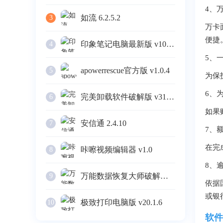
4、
如流 6.2.5.2
3
万卡
便捷
印象笔记电脑最新版 v10.4.4
4
5、
apowerrescue官方版 v1.0.4
5
为保
6、
完美卸载软件破解版 v31.16
6
如果
安信通 2.4.10
7
7、
在完
咔嚓视频编辑器 v1.0
8
8、
万能数据恢复大师破解版 v6.3
9
依据
或银
极致打印电脑版 v20.1.6
10
软件