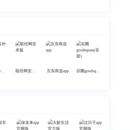
必胜客外卖APP
取经网安卓版
京东商选app
谷圈goodsquan(谷甜)