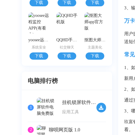
下载
下载
下载
3、
万卡
用户
yoosee远程监控APP(有看头)
QQHD手机版
抠图大师app官方版
送短
系统安全
社交聊天
主题美化
常见
下载
下载
下载
1、
新用
电脑排行榜
2、
通过
挂机锁屏软件电脑免费版 v2.32
1
3、
应用工具
玖富
聊呗网页版 1.0
看。
2