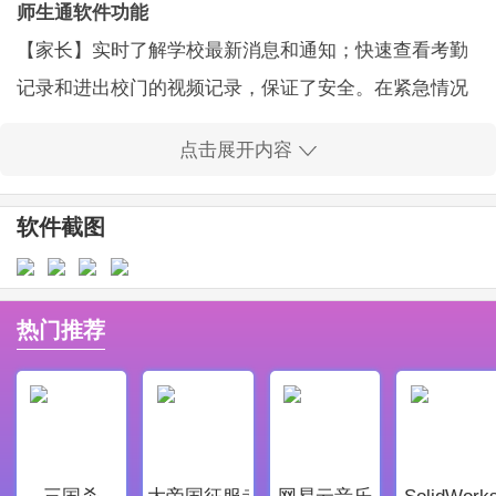
师生通软件功能
【家长】实时了解学校最新消息和通知；快速查看考勤
记录和进出校门的视频记录，保证了安全。在紧急情况
下，你可以迅速与老师取得联系。永久保存孩子在学校
点击展开内容
活动的照片、视频等资料……一个孩子成长的过程，活
泼的笑容，成功的喜悦都一一呈现。
软件截图
【孩子】
在学校和家里都有完整的成长档案，记录下成长的每一
刻。
热门推荐
【教师】
教师可以快速发出通知，检查出勤，发布活动安排。
【学校】
微门户网站的建立，同步了门户网站上的信息，提高了
三国杀
大帝国征服者
网易云音乐
SolidWork