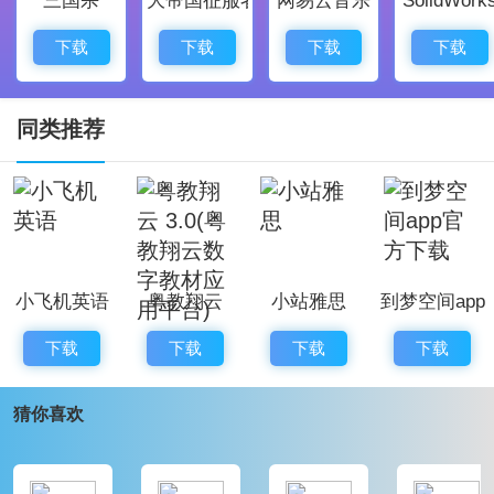
学校的质量。
师生通软件用法
下载
下载
下载
下载
1、在本站下载安装并登陆师生通app，软件账号由学校
统一提供，用户可以使用学校提供了的账号进行登陆。
同类推荐
2、软件为用户提供了多种实用功能，能够加强学生安
全。
小飞机英语
粤教翔云
小站雅思
到梦空间app
3、同时也可以通过该软件促进学校和家长之间的互动交
3.0(粤教翔云
官方下载
流。
下载
下载
下载
下载
数字教材应用
平台)
猜你喜欢
4、教师使用这款软件可以提高老师的各种效率。
5、还能够推动校园信息化建设。