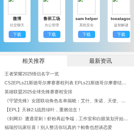
微博
鲁班工场
sam helper
toeatagod
师生通软件特色
社交聊天
办公管理
系统安全
益智解谜
教师可以在网上快速发布各种班级通知，组织各种班级
下载
下载
下载
下载
活动。
教师可以直接在网上发布作业，直接查看作业完成情
况。
相关推荐
最新资讯
在我的空间里，我将永远保存我孩子学校生活的小时
王者荣耀2025情侣名字一览
刻。
CS2EPLs21斯德哥尔摩赛赛程列表 EPLs21斯德哥尔摩赛结果公布
在这里，为学生提供了大量优质的学习资源，给学生带
英雄联盟2025全球先锋赛赛程安排
《守望先锋》女团联动角色名单揭晓：艾什、朱诺、天使、伊拉锐与D.Va！
来了很大的帮助
【EPL】天禄2:1战胜绿叶，重燃信念！
师生通软件亮点
《剑网3》遭遇背刺！虾粉再起争端，工作室和白眼策划开始反噬
1. 可视化的课程表、学生课程表和课程安排一目了然
福瑞控玩家狂喜！别人整活你玩真的？帕鲁也想谈恋爱
2. 快速选课，多工况快速选课，准确获取课程信息