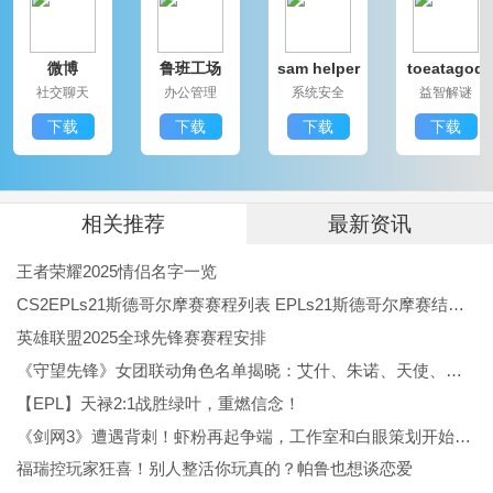
随时随地练习。
微博
鲁班工场
sam helper
toeatagod
2、用户在做练习题时，可以对错误的题目进行分类复
社交聊天
办公管理
系统安全
益智解谜
习，帮助用户查缺补漏。
下载
下载
下载
下载
3、为用户提供优质的服务和支持，用户在使用软件时能
得到及时的帮助和解答。
《考试酷》软件亮点：
相关推荐
最新资讯
1、软件应用广泛，可用于学校、企业和培训机构进行考
王者荣耀2025情侣名字一览
试、作业、组织同一考试。
CS2EPLs21斯德哥尔摩赛赛程列表 EPLs21斯德哥尔摩赛结果公布
2、软件具有较强的数据分析能力，可以显示用户每天提
英雄联盟2025全球先锋赛赛程安排
《守望先锋》女团联动角色名单揭晓：艾什、朱诺、天使、伊拉锐与D.Va！
交的论文数量、考试次数等。
【EPL】天禄2:1战胜绿叶，重燃信念！
3、考酷软件为内部资源添加标签，并对进行详细分类，
《剑网3》遭遇背刺！虾粉再起争端，工作室和白眼策划开始反噬
方便用户搜索。
福瑞控玩家狂喜！别人整活你玩真的？帕鲁也想谈恋爱
《考试酷》小编点评：