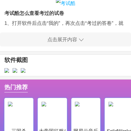
考试酷怎么查看考过的试卷
1、打开软件后点击“我的”，再次点击“考过的答卷”，就
可以查看啦。
点击展开内容
2、另外，在”发现“页面，还有各种题库分类。
软件截图
3、例如，计算机类还细分四级、三级等。
热门推荐
《考试酷》软件特色：
1、非常全面的题库资源，用户在搜索时可以更好的获得
准确的搜索结果。
2、高效的搜索反馈可以更好的获取搜索结果的内容，检
三国杀
大帝国征服者
网易云音乐
SolidWork