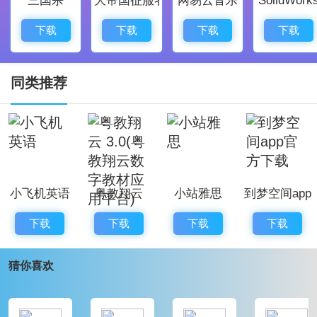
查试题的答案内容。
3、我们可以在这里快速完成作业照片的搜索，很容易找
下载
下载
下载
下载
到一种有效的查找问题的方法。
《考试酷》软件解析：
同类推荐
1、章练习
按照教材的章节编制，根据教材和相关法律法规对题库
中的问题进行详细分析。
2、过去岁月的真题
小飞机英语
粤教翔云
小站雅思
到梦空间app
精选历年考试题目，系统自动评分，更新快。
3.0(粤教翔云
官方下载
3、在考试前写问题
下载
下载
下载
下载
数字教材应用
根据以往考题的命题规律和热门考点，可以用来检验考
平台)
猜你喜欢
试科目的效果，也可以用来评价自己的应试能力。
《考试酷》软件优势：
1、可以在多种设备上运行，手机平板电脑，用户都可以