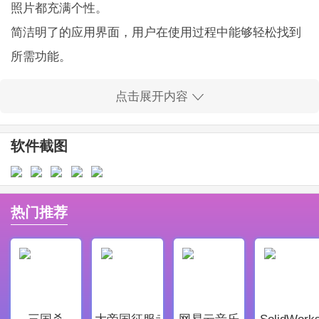
照片都充满个性。
简洁明了的应用界面，用户在使用过程中能够轻松找到
所需功能。
核心功能强大，支持多种滤镜效果，还有双重曝光等创
点击展开内容
新玩法，帮助用户创造出独特的艺术作品。
所有内容都可以免费使用，带来真正的低成本高质量摄
软件截图
影体验。
用户可以在应用内享享受专业级的摄影体验，助力每一
个爱好摄影的人士。
热门推荐
支持多种操作方式，方便用户在不同情况下的快速使
用，为摄影带来更多便利。
NOMO CAM app应用亮点：
内置多种摄影模式与效果，帮助用户在拍照时快速找到
三国杀
大帝国征服者
网易云音乐
SolidWork