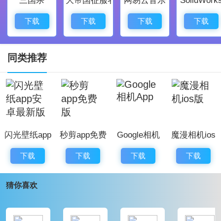
灵感。
可以拍摄出精美照片，且能够提供后期编辑功能，让每
下载
下载
下载
下载
张照片都更加完美。
快速的搜索功能让用户能够轻松找到想要的特效或滤
同类推荐
镜，提高拍照效率。
资源和功能会实时更新，用户始终能接触到最新的拍摄
趋势和工具。
应用功能广泛，适用于出门游玩、聚会分享、情侣约会
闪光壁纸app
秒剪app免费
Google相机
魔漫相机ios
等多种场合，让每个瞬间都成为永恒。
安卓最新版
版
App
版
NOMO CAM app应用评价：
下载
下载
下载
下载
NOMO CAM是一款出色的拍立得相机软件，丰富的特色
猜你喜欢
与亮点，成为了无数摄影爱好者的心头好。独特的拍摄
效果与创新的双重曝光功能，让用户在摄影过程中体验
到乐趣与创意。在评论中，许多用户表示这款应用操作