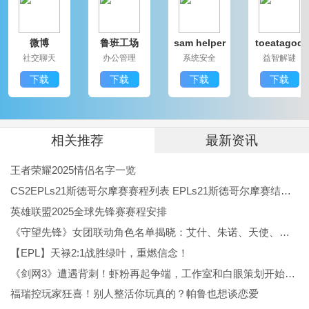
简便，还有助于提高自己的摄影水平。想要轻松记录日
微博
鲁班工场
sam helper
toeatagod
常追求艺术创作，NOMO CAM都能很好地满足需求，实
社交聊天
办公管理
系统安全
益智解谜
属一款不可或缺的手机相机应用。
下载
下载
下载
下载
相关推荐
最新资讯
王者荣耀2025情侣名字一览
CS2EPLs21斯德哥尔摩赛赛程列表 EPLs21斯德哥尔摩赛结果公布
英雄联盟2025全球先锋赛赛程安排
《守望先锋》女团联动角色名单揭晓：艾什、朱诺、天使、伊拉锐与D.Va！
【EPL】天禄2:1战胜绿叶，重燃信念！
《剑网3》遭遇背刺！虾粉再起争端，工作室和白眼策划开始反噬
福瑞控玩家狂喜！别人整活你玩真的？帕鲁也想谈恋爱