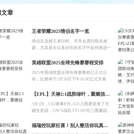
门文章
王者荣耀2025情侣名字一览
情侣在选择王者ID时，常常会遇到取名难
题，尤其是在众多好听的名字中如何挑选一
英雄联盟2025全球先锋赛赛程安排
2025年英雄联盟全球先锋赛赛程已正式公
布，比赛将于3月10日下午16:00正式开幕
【EPL】天禄2:1战胜绿叶，重燃信念！
3月5日，CS2赛事EPL-S21入围赛迎来了关
键生死战，CNCS战队TYLOO在三图鏖战中
上
福瑞控玩家狂喜！别人整活你玩真的？帕鲁也想谈恋爱