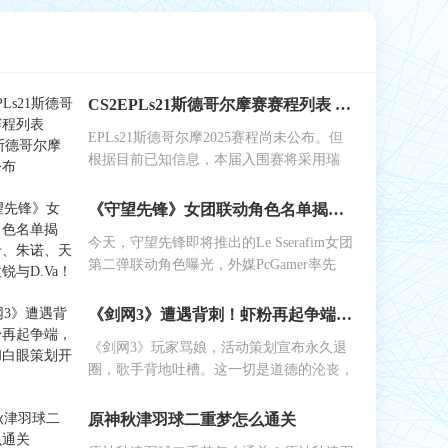
CS2EPLs21斯德哥尔摩赛赛程列表 EPLs21斯德哥尔摩赛结果公布
EPLs21斯德哥尔摩2025赛程尚未公布。但
根据目前已知信息，本届入围赛将采用瑞
《守望先锋》女团联动角色名单揭晓：艾什、朱诺、天使、伊拉锐与D.Va！
今天，守望先锋即将推出的Le Sserafim女团
第二弹联动角色曝光，外媒PcGamer率先
《剑网3》遭遇背刺！虾粉再起争端，工作室和白眼策划开始反噬
《剑网3》玩家骂娘，活动策划宣布永久退
圈，歌手背地吐槽。这一切是道德的沦丧，
原神秋津羽球二重梦怎么通关