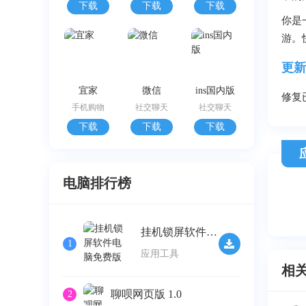
下载
下载
下载
你是
游。
更新
宜家
微信
ins国内版
修复
手机购物
社交聊天
社交聊天
下载
下载
下载
电脑排行榜
挂机锁屏软件电脑免费版 v2.32
1
应用工具
相
聊呗网页版 1.0
2