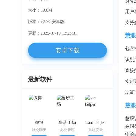
所有
大小：19.0M
用户
版本：v2.70 安卓版
支持
更新：2025-07-19 13:23:01
慧眼
包含
安卓下载
识别
直接
最新软件
实时
功能
慧眼
慧眼
微博
鲁班工场
sam helper
在同
社交聊天
办公管理
系统安全
中的