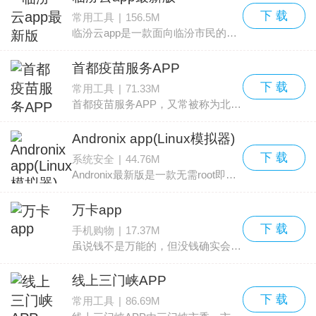
下 载
常用工具
|
156.5M
临汾云app是一款面向临汾市民的掌上办事综合应用，也是陪伴临汾人半个多世纪的《临汾日报》官方客户端。应用以经济、生活、服务为核心，汇集临汾时事新闻、人才录取、公积金查
首都疫苗服务APP
下 载
常用工具
|
71.33M
首都疫苗服务APP，又常被称为北京疫苗服务app，由北京市疾病预防控制中心专为接受预防接种的群体打造的一款移动服务应用。该应用集合疫苗预约、接种档案查询、接种智能提醒、手
Andronix app(Linux模拟器)
下 载
系统安全
|
44.76M
Andronix最新版是一款无需root即可在安卓设备上部署Linux的工具。它在手机上能完成接近真实Linux系统70%的常见任务，支持在移动设备上运行包括Ubuntu、Manjaro、Kali、Debian
万卡app
下 载
手机购物
|
17.37M
虽说钱不是万能的，但没钱确实会带来许多不便。如果你正为急需用钱而苦于没有可靠的借款渠道，不妨尝试这款万卡app。这是玖富集团为国内用户推出的一款手机金融信贷服务应用，也
线上三门峡APP
下 载
常用工具
|
86.69M