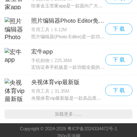
恒泰金玉管家app是一款面向广大证券投资者的多功能交易客户端，这款软件提供证券行情、现货交易、融资融券、账户管理、多银行接入、场外基金交易与证券资讯服务等多项功能，具
照片编辑器Photo Editor免费版
下 载
常用工具
|
6.12M
照片编辑器(Photo Editor)是一款功能全面的手机端图片处理工具，能满足日常与进阶的修图需求。本应用集合了多种专业级修图功能和丰富滤镜，操作设计为上手快、运行流畅。用户可
宏牛app
下 载
手机购物
|
225.36M
宏信证券手机版是一款功能全面的金融服务应用，为投资者提供便捷的股票交易与信息获取平台。宏牛app集成自选股查询、实时行情、安全委托交易等多项功能，用户可利用强大的搜索
央视体育vip最新版
下 载
常用工具
|
31.35M
央视体育vip最新版是一款高品质的体育类手机应用。在这里，用户可以观看央视CCTV5体育频道播出的所有直播节目，并能第一时间获取各类体育资讯。对篮球、足球、网球爱好者而言，这
加载更多……
Copyright © 2024-
2026
粤ICP备2024334472号-1
760g手游网