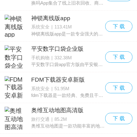
换吗App集合了线上旧衣回收、商城换购与慈善关爱三大功能，为用户提供无需现金即可置换旧衣的方式。通过平台，用户能高效处理家中闲置衣物，减少浪费并获得回收积分。换吗携手多
神锁离线版app
下 载
系统安全
|
113.41M
神锁离线版app是一款专业强大的手机密码管理软件，由蓝色空间信息科技有限公司倾力打造。随着互联网技术高速发展，大家使用的账号密码越来越多，忘记密码的情况也变得常见。神锁
平安数字口袋企业版
下 载
手机购物
|
332.38M
平安数字口袋app官方版由平安银行股份有限公司推出，面向各类中小企业提供专业的金融服务。该软件已完成界面与功能的升级，并更名为平安数字口袋，名称更新但服务品质依旧稳定可
FDM下载器安卓新版
下 载
系统安全
|
51.95M
fdm下载器是一款经典、免费且干净的下载工具，开源且无广告，界面清爽没有多余功能。该软件支持 HTTP/HTTPS/FTP 和 BT 协议，并具备断点续传功能，因而深受用户欢迎。支持 Windows
奥维互动地图高清版
下 载
旅行交通
|
85.2M
奥维互动地图是一款功能丰富的地图导航应用。软件具备先进的地理信息展示技术，并整合了Google地图与卫星影像、Bing卫星图、百度地图、搜狗地图等多源地图资源。用户可将这些