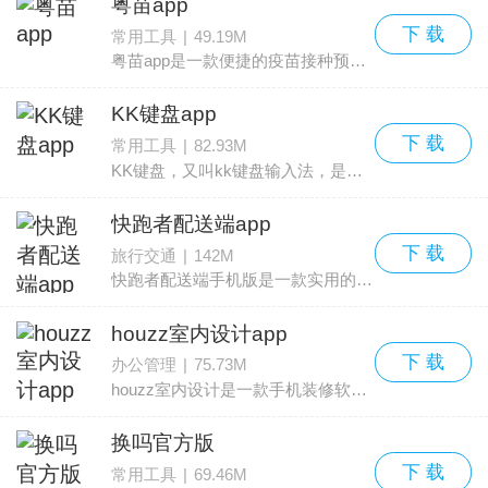
粤苗app
下 载
常用工具
|
49.19M
粤苗app是一款便捷的疫苗接种预约工具。应用包含接种档案查询、接种智能提醒、手机在线预约等多项功能，能够帮助用户按时完成接种，减轻接种医生的工作负担，并有助于提高疫苗接
KK键盘app
下 载
常用工具
|
82.93M
KK键盘，又叫kk键盘输入法，是一款充满趣味的输入工具。它为用户准备了明星、卡通、炫彩、游戏等多款超萌皮肤，集成表情斗图、语音包、花样字、聊天气泡等功能，让对话更有趣。输入
快跑者配送端app
下 载
旅行交通
|
142M
快跑者配送端手机版是一款实用的生活服务类应用。应用提供在线接单、订单派送、信息查询、消息提醒和路线规划，通过互联网把配送团队、商家、配送员和货物紧密连接起来，有效降
houzz室内设计app
下 载
办公管理
|
75.73M
houzz室内设计是一款手机装修软件，用户可以在应用中挑选多种装修风格，包括亚洲风、地中海风、热带风等多样风格，也可以针对室内或户外不同空间进行筛选，如厨房、浴室、门厅等。
换吗官方版
下 载
常用工具
|
69.46M