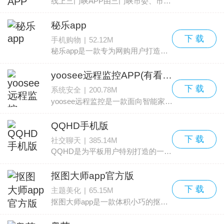
线上三门峡APP由三门峡市委、市政府推动，三门峡市政务服务和大数据管理局开发，定位为一款面向本地的综合服务平台。平台贯彻中央关于网络强国的部署，顺应信息革命带来的变革，借
秘乐app
下 载
手机购物
|
52.12M
秘乐app是一款专为网购用户打造的省钱工具，用户可在应用内领取商品内部优惠券和大额立减券，让商品价格变得更低，带来超出预期的折扣体验。秘乐app是喜爱网购用户的首选省钱利器
yoosee远程监控APP(有看头)
下 载
系统安全
|
200.78M
yoosee远程监控是一款面向智能家庭的监控管理软件，现已更名为有看头app。这款产品由深圳技威时代公司开发，专为家庭和小型场所的远程监控设计。用户可以通过手机实时观看摄像
QQHD手机版
下 载
社交聊天
|
385.14M
QQHD是为平板用户特别打造的一款多功能在线聊天应用。程序在设置方面做了优化，调整了添加好友的入口并修复了多项问题。重点对安卓平板的兼容性进行了全新提升，这次更新还加入
抠图大师app官方版
下 载
主题美化
|
65.15M
抠图大师app是一款体积小巧的抠图工具，支持放大、移动、旋转、剪切等多种编辑功能，操作高效且便捷。用户可根据个人喜好与需求，对图片进行深入处理，最大限度满足各种场景下的图