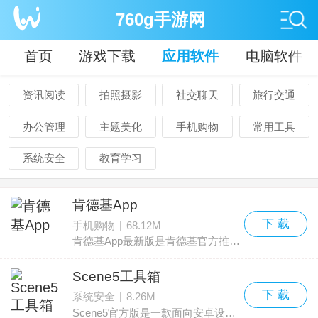
760g手游网
首页
游戏下载
应用软件
电脑软件
资讯阅读
拍照摄影
社交聊天
旅行交通
办公管理
主题美化
手机购物
常用工具
系统安全
教育学习
肯德基App
下 载
手机购物
|
68.12M
肯德基App最新版是肯德基官方推出的订餐应用。作为一款受欢迎的炸鸡订餐平台，用户可以在这里浏览丰富的炸鸡美食，也可以查询附近门店，快速找到就近的肯德基。常常光顾肯德基的
Scene5工具箱
下 载
系统安全
|
8.26M
Scene5官方版是一款面向安卓设备的专业级系统优化工具，功能覆盖面广，适合爱好折腾手机的用户。它可以突破系统默认限制，方便地对手机做各类测试，功能包括硬件监控、性能调校、帧