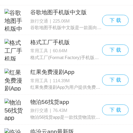
谷歌地图手机版中文版
下 载
旅行交通
|
225.06M
谷歌地图手机版中文版是一款面向手机用户的地图导航应用。谷歌地图App收录了220个国家和地区的详尽地图数据，覆盖范围广且定位精确。当您驾车、骑行或步行出行时，内置的GPS语
格式工厂手机版
下 载
常用工具
|
60.64M
格式工厂(Format Factory)手机版是一款用于视频文件格式转换的应用。功能覆盖视频格式互换、视频压缩和视频转音频等常用需求。以视频压缩和格式转换为例，应用支持MP4、MKV、
红果免费漫剧App
下 载
常用工具
|
114.39M
红果免费漫剧App为用户提供免费看漫剧的服务，收录沙雕动画、悬疑探案、末世重生等多种题材，满足多样化的观剧偏好。应用内设有推荐榜、热播榜、新剧榜等榜单，定期推送当前热播
物泊56找货app
下 载
旅行交通
|
76.43M
物泊56找货app是一款找货物流软件，专为司机提供物流找货服务，司机端和货主都可以通过软件获取最新信息，便于及时找到运输服务并制定运输计划，减少空车情况。该平台拥有海量车源
临汾云app最新版