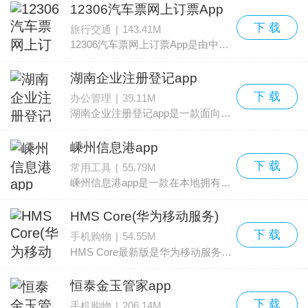
12306汽车票网上订票App
下 载
旅行交通
|
143.41M
12306汽车票网上订票App是由中国铁路推出的官方汽车票售票平台。用户可在APP内完成汽车票的查询与购买。输入出发地、目的地并选择出发时间后，可以查看对应的班车车次与余票
湖南企业注册登记app
下 载
办公管理
|
39.11M
湖南企业注册登记app是一款面向企业的电子登记应用，可在线申请各类业务，集成多项便捷功能，支持变更登记、备案登记、注销登记、股权出资登记等服务，企业无需前往窗口排队，能节约
嵊州信息港app
下 载
常用工具
|
55.79M
嵊州信息港app是一款在本地拥有广泛影响力的便民生活服务应用，集合生活服务与同城社交功能，为用户提供同城互助、二手闲置、自拍、运动户外、结婚、找对象、亲子、宠物、找工
HMS Core(华为移动服务)
下 载
手机购物
|
54.55M
HMS Core最新版是华为移动服务的一款官方应用，界面直观，功能覆盖面广，提供消息推送、华为帐号快捷登录、应用内支付、定位、地图、游戏、机器学习等能力，帮助开发者的应用在华为
恒泰金玉管家app
下 载
手机购物
|
206.14M