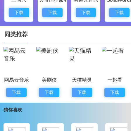
【各类信息一网打尽】提供健康码、社保、税务等信
息，让用户在掌心中获取所需。
下载
下载
下载
下载
【高效便捷的操作】用户只需轻松几步，就可以完成核
酸检测记录查询或社保缴费记录查看。
同类推荐
【智能搜索服务】直接搜索所需内容，快速找到想要办
的事项，告别繁琐的操作。
【实时信息更新】应用中的所有功能和资源均是实时更
新，保证了用户获取最新的信息和服务。
网易云音乐
美剧侠
天猫精灵
一起看
【覆盖广泛的服务场景】日常生活养老服务，粤省事都
能满足用户的多样需求。
下载
下载
下载
下载
粤省事应用评价：
猜你喜欢
粤省事是一款功能强大的移动政务服务平台，它以易用
的界面和丰富的功能俘获了广大用户的心。在生活中遇
到的各类问题，在政务办公中的需求，粤省事都能提供