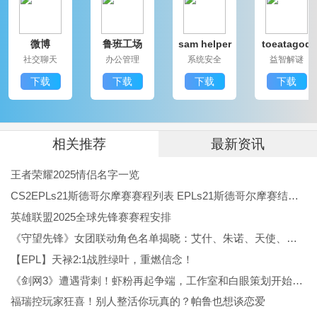
高效而便捷的解决方案。丰富的资源和实时更新的服务
微博
鲁班工场
sam helper
toeatagod
内容用户在各类生活场景中得以轻松应对，真正做到服
社交聊天
办公管理
系统安全
益智解谜
务于民。你是需要办理社保，想查看健康码，粤省事都
下载
下载
下载
下载
能成为你生活中不可或缺的得力助手。
更新日志：
粤省事APP现已发布，为广东用户提供更全面、更便捷
相关推荐
最新资讯
的政务服务体验。
王者荣耀2025情侣名字一览
CS2EPLs21斯德哥尔摩赛赛程列表 EPLs21斯德哥尔摩赛结果公布
英雄联盟2025全球先锋赛赛程安排
《守望先锋》女团联动角色名单揭晓：艾什、朱诺、天使、伊拉锐与D.Va！
【EPL】天禄2:1战胜绿叶，重燃信念！
《剑网3》遭遇背刺！虾粉再起争端，工作室和白眼策划开始反噬
福瑞控玩家狂喜！别人整活你玩真的？帕鲁也想谈恋爱