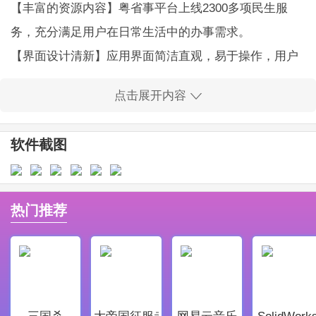
【丰富的资源内容】粤省事平台上线2300多项民生服
务，充分满足用户在日常生活中的办事需求。
【界面设计清新】应用界面简洁直观，易于操作，用户
在使用过程中得到了极大的认可。
点击展开内容
【核心功能强大】用户可快速完成社保查询、养老金认
证等重要事项，真正解决了办事效率低下的问题。
软件截图
【免费提供服务】所有服务均为免费，用户可以轻松享
受到各类实用功能，实现真正的白嫖体验。
【用户体验优越】提供快捷的登录方式，支持人脸识
热门推荐
别，保证了用户操作的便利性与安全性。
【多场景应用】支持酒店入住、图书借阅等生活场景，
让日常生活更轻松。
粤省事应用亮点：
三国杀
大帝国征服者
网易云音乐
SolidWork