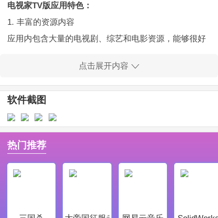
电视家TV版应用特色：
1. 丰富的资源内容
应用内包含大量的电视剧、综艺和电影资源，能够很好
满足大多数用户的观看需求，完美匹配用户的多样化喜
点击展开内容
好。
2. 人性化的界面
软件截图
界面设计简洁直观，操作流程流畅，用户体验顺畅，得
到了广泛认可，极大提升了观看兴趣。
3. 核心功能
热门推荐
提供实时直播、回看、点播等多种强大功能，很好解决
了用户随时想看、想重温某一节目而带来的困扰。
4. 免费获取内容
应用提供的所有内容均为免费，用户可以享受到真正
三国杀
大帝国征服者
网易云音乐
SolidWork