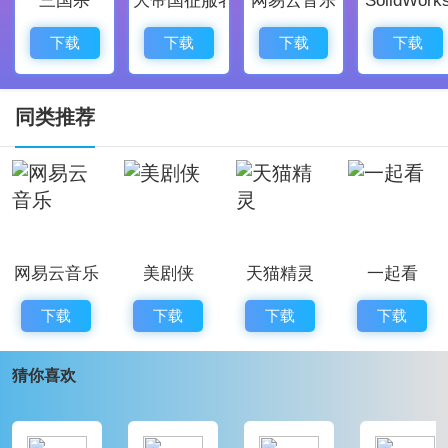
的“不花钱”的观影体验，尽享丰富的电视节目。
5. 优质观看体验
下载
下载
下载
下载
通过高清流畅的播放，用户能够享受到专业的视听盛
宴，仿佛身临境，带来极佳的娱乐体验。
同类推荐
6. 多终端支持
支持手机、平板、电视等多种设备的操作，使用户在不
同的设备上都可以方便地观看自己喜爱的节目。
电视家TV版应用亮点：
网易云音乐
美剧侠
天猫精灵
一起看
1. 丰富的信息和功能
应用内整合了热播节目、经典剧集和实时资讯，用户可
下载
下载
下载
下载
以轻松获取最新的电视动态。
猜你喜欢
2. 利于学习与娱乐
提供了丰富的影视内容，还开设了直播课堂，帮助用户
进行学习与娱乐的双重享受。