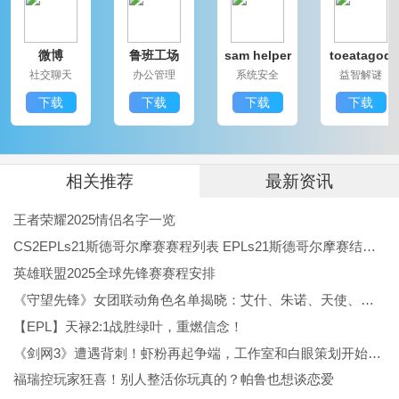
3. 强大的搜索功能
微博
鲁班工场
sam helper
toeatagod
用户可以快速搜索自己想要查看的内容，精准找到喜欢
社交聊天
办公管理
系统安全
益智解谜
的节目，无需浪费时间。
下载
下载
下载
下载
4. 实时更新的资源
内容资源实时更新，用户每次打开应用都有新的惊喜，
避免了内容单一的问题。
相关推荐
最新资讯
5. 适用场景广泛
王者荣耀2025情侣名字一览
用户可以在家中、出行、甚至在课间休息时轻松观看，
CS2EPLs21斯德哥尔摩赛赛程列表 EPLs21斯德哥尔摩赛结果公布
随时随地都能享受电视带来的快乐。
英雄联盟2025全球先锋赛赛程安排
《守望先锋》女团联动角色名单揭晓：艾什、朱诺、天使、伊拉锐与D.Va！
电视家TV版应用评价：
【EPL】天禄2:1战胜绿叶，重燃信念！
电视家TV版是一款电视直播软件，丰富的资源内容和优
《剑网3》遭遇背刺！虾粉再起争端，工作室和白眼策划开始反噬
质的用户体验赢得了众多好评。高速流畅的播放，结合
福瑞控玩家狂喜！别人整活你玩真的？帕鲁也想谈恋爱
全面的功能成为家中电视观众的理想选择。追剧
休闲
学