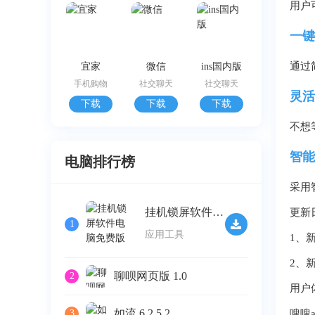
用户
一键
通过
宜家
微信
ins国内版
手机购物
社交聊天
社交聊天
灵活
下载
下载
下载
不想
智能
电脑排行榜
采用
挂机锁屏软件电脑免费版 v2.32
更新
1
应用工具
1、
2、
聊呗网页版 1.0
2
用户
如流 6.2.5.2
3
嗖嗖