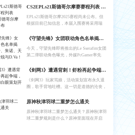
CS2EPLs21斯德哥尔摩赛赛程列表 EPLs21斯德哥尔摩赛结果公布
EPLs21斯德哥尔摩2025赛程尚未公布。但
根据目前已知信息，本届入围赛将采用瑞
《守望先锋》女团联动角色名单揭晓：艾什、朱诺、天使、伊拉锐与D.Va！
今天，守望先锋即将推出的Le Sserafim女团
第二弹联动角色曝光，外媒PcGamer率先
《剑网3》遭遇背刺！虾粉再起争端，工作室和白眼策划开始反噬
《剑网3》玩家骂娘，活动策划宣布永久退
圈，歌手背地吐槽。这一切是道德的沦丧，
原神秋津羽球二重梦怎么通关
原神秋津羽球二重梦怎么通关？原神秋津羽
球二重梦规则是什么？原神里面现在开启