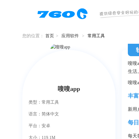
您的位置：
首页
>
应用软件
>
常用工具
嗖嗖
生活
嗖嗖
嗖嗖app
丰富
类型：常用工具
新用
语言：简体中文
每日
平台：安卓
每天
大小：119.1M