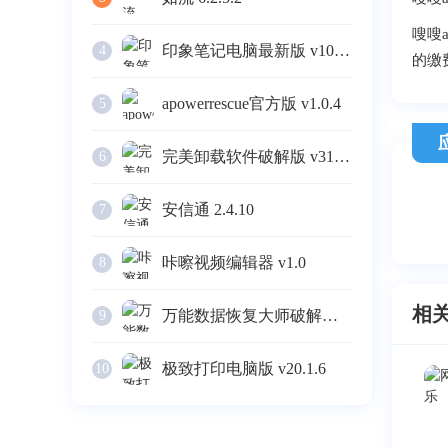
嗖嗖
印象笔记电脑最新版 v10.4.4
4
的缴
apowerrescue官方版 v1.0.4
5
完美卸载软件破解版 v31.16
6
安信通 2.4.10
7
咔嚓视频编辑器 v1.0
8
相
万能数据恢复大师破解版 v6.3
9
极致打印电脑版 v20.1.6
10