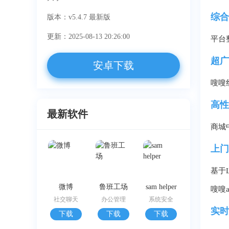
综合
版本：v5.4.7 最新版
更新：2025-08-13 20:26:00
平台
超广
安卓下载
嗖嗖
高性
最新软件
商城
上门
基于
微博
鲁班工场
sam helper
嗖嗖
社交聊天
办公管理
系统安全
实时
下载
下载
下载