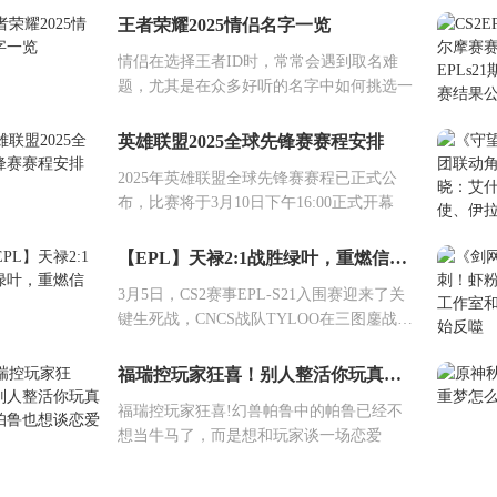
王者荣耀2025情侣名字一览
情侣在选择王者ID时，常常会遇到取名难
题，尤其是在众多好听的名字中如何挑选一
英雄联盟2025全球先锋赛赛程安排
2025年英雄联盟全球先锋赛赛程已正式公
布，比赛将于3月10日下午16:00正式开幕
【EPL】天禄2:1战胜绿叶，重燃信念！
3月5日，CS2赛事EPL-S21入围赛迎来了关
键生死战，CNCS战队TYLOO在三图鏖战中
上
福瑞控玩家狂喜！别人整活你玩真的？帕鲁也想谈恋爱
福瑞控玩家狂喜!幻兽帕鲁中的帕鲁已经不
想当牛马了，而是想和玩家谈一场恋爱