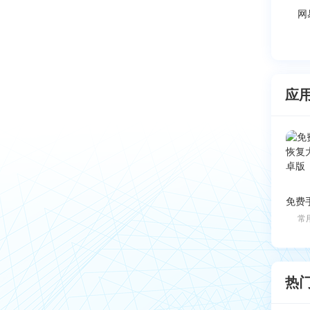
网
应
常
热