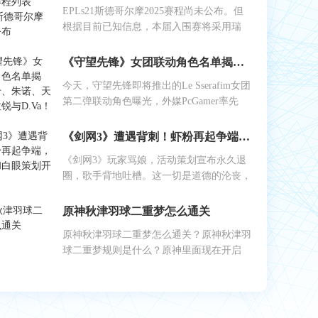
EPLs21斯德哥尔摩2025赛程尚未公布。但
根据目前已知信息，本届入围赛将采用瑞
《守望先锋》女团联动角色名单揭晓：艾什、朱诺、天使、伊拉锐与D.Va！
今天，守望先锋即将推出的Le Sserafim女团
第二弹联动角色曝光，外媒PcGamer率先
《剑网3》遭遇背刺！虾粉再起争端，工作室和白眼策划开始反噬
《剑网3》玩家骂娘，活动策划宣布永久退
圈，歌手背地吐槽。这一切是道德的沦丧，
原神秋津羽球二重梦怎么通关
原神秋津羽球二重梦怎么通关？原神秋津羽
球二重梦规则是什么？原神里面现在开启