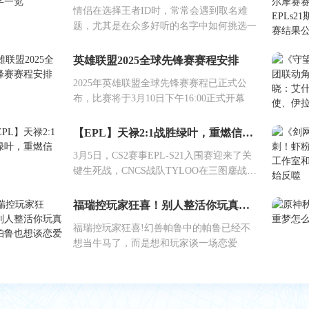
情侣在选择王者ID时，常常会遇到取名难
题，尤其是在众多好听的名字中如何挑选一
英雄联盟2025全球先锋赛赛程安排
2025年英雄联盟全球先锋赛赛程已正式公
布，比赛将于3月10日下午16:00正式开幕
【EPL】天禄2:1战胜绿叶，重燃信念！
3月5日，CS2赛事EPL-S21入围赛迎来了关
键生死战，CNCS战队TYLOO在三图鏖战中
上
福瑞控玩家狂喜！别人整活你玩真的？帕鲁也想谈恋爱
福瑞控玩家狂喜!幻兽帕鲁中的帕鲁已经不
想当牛马了，而是想和玩家谈一场恋爱