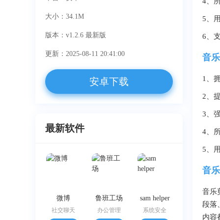
4、
大小：34.1M
5、
版本：v1.2.6 最新版
6、
更新：2025-08-11 20:41:00
音乐
1、
安卓下载
2、
3、
最新软件
4、
5、
音乐
音乐
微博
鲁班工场
sam helper
段落
社交聊天
办公管理
系统安全
内容