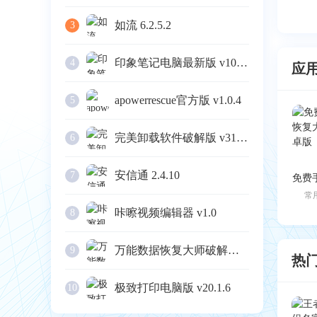
如流 6.2.5.2
3
印象笔记电脑最新版 v10.4.4
4
应
apowerrescue官方版 v1.0.4
5
完美卸载软件破解版 v31.16
6
安信通 2.4.10
7
常
咔嚓视频编辑器 v1.0
8
万能数据恢复大师破解版 v6.3
9
热
极致打印电脑版 v20.1.6
10