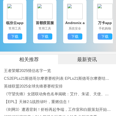
1、数字资源
丰富的数字化文化资源，便于随时查阅。
临汾云app
首都疫苗服
Andronix a
万卡app
2、地方资讯
最新版
务APP
pp(Linux模
常用工具
常用工具
系统安全
手机购物
拟器)
实时获取本地新闻与政策信息，掌握动态。
下载
下载
下载
下载
3、文化活动
查看活动详情并在线完成预约报名，参与便捷。
更新日志
相关推荐
最新资讯
v2.1.18版本
王者荣耀2025情侣名字一览
提升体验，修复部分问题。
CS2EPLs21斯德哥尔摩赛赛程列表 EPLs21斯德哥尔摩赛结果公布
英雄联盟2025全球先锋赛赛程安排
《守望先锋》女团联动角色名单揭晓：艾什、朱诺、天使、伊拉锐与D.Va！
【EPL】天禄2:1战胜绿叶，重燃信念！
《剑网3》遭遇背刺！虾粉再起争端，工作室和白眼策划开始反噬