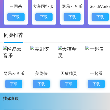
三国杀
大帝国征服者
网易云音乐
SolidWork
1、这是一款将新闻资讯、政务服务、便民服务与商务服
务融为一体的智慧城市级综合客户端。基于临汾日报的
下载
下载
下载
下载
智慧采编一体化平台和市政务信息共享交换平台，利用
云计算、大数据和人工智能等技术，向用户提供更具参
同类推荐
与感与互动性的新闻体验。
2、临汾日报社将“临汾云”作为新闻融合发展的主要平
台，推动内容生产由传统纸媒向多终端、多形态的全媒
体形态演进，努力建设全程媒体、全息媒体、全员媒体
网易云音乐
美剧侠
天猫精灵
一起看
和高效媒体。
3、这款APP属于临汾人，覆盖本地、身边与云端场景，
下载
下载
下载
下载
带来更丰富的资讯、更高的服务效率、更便捷的生活方
猜你喜欢
式，令日常操作更轻松一点。
软件亮点