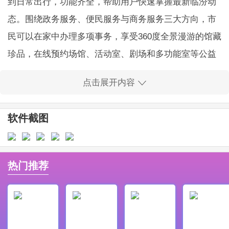
到日常出行，功能齐全，帮助用户快速掌握最新临汾动
态。围绕政务服务、便民服务与商务服务三大方向，市
民可以在家中办理多项事务，享受360度全景漫游的馆藏
珍品，在线预约场馆、活动室、剧场和多功能室等公益
文化场地，丰富生活体验，充满趣味。感兴趣的朋友欢
点击展开内容
迎下载体验！
软件功能
软件截图
1、在线预约场馆、活动室、剧场、多功能室等公益文化
场地，享受专属文化空间。
2、通过360度全景漫游浏览馆藏珍品，足不出户就能观
热门推荐
赏各类展览，获取丰富资讯。
3、在线查看全市文化活动信息，包含最新活动、完整安
排与报名入口，直接完成预约。
优势特色