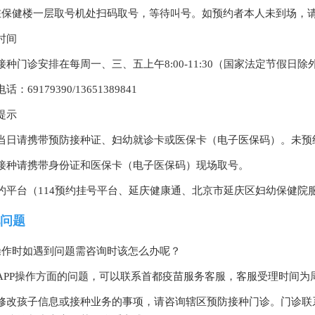
在保健楼一层取号机处扫码取号，等待叫号。如预约者本人未到场，
时间
接种门诊安排在每周一、三、五上午8:00-11:30（国家法定节假日
话：69179390/13651389841
提示
当日请携带预防接种证、妇幼就诊卡或医保卡（电子医保码）。未预
接种请携带身份证和医保卡（电子医保码）现场取号。
约平台（114预约挂号平台、延庆健康通、北京市延庆区妇幼保健院
问题
操作时如遇到问题需咨询时该怎么办呢？
APP操作方面的问题，可以联系首都疫苗服务客服，客服受理时间为周一至周
修改孩子信息或接种业务的事项，请咨询辖区预防接种门诊。门诊联系