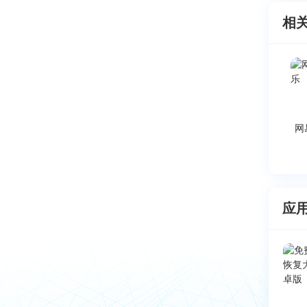
相
网
应