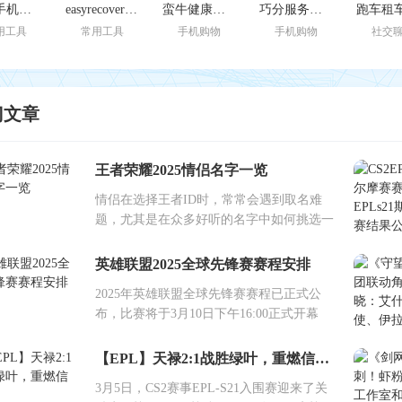
免费手机恢复大师安卓版
easyrecovery手机版免费版
蛮牛健康苹果版
巧分服务苹果最新版
用工具
常用工具
手机购物
手机购物
社交
门文章
王者荣耀2025情侣名字一览
情侣在选择王者ID时，常常会遇到取名难
题，尤其是在众多好听的名字中如何挑选一
英雄联盟2025全球先锋赛赛程安排
2025年英雄联盟全球先锋赛赛程已正式公
布，比赛将于3月10日下午16:00正式开幕
【EPL】天禄2:1战胜绿叶，重燃信念！
3月5日，CS2赛事EPL-S21入围赛迎来了关