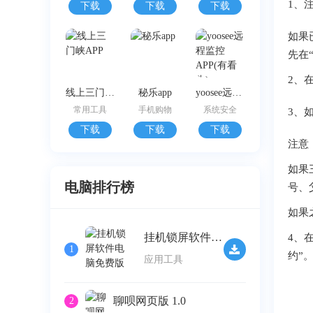
1、
下载
下载
下载
如果
先在
2、
线上三门峡APP
秘乐app
yoosee远程监控APP(有看头)
常用工具
手机购物
系统安全
3、
下载
下载
下载
注意
如果
电脑排行榜
号、
如果
挂机锁屏软件电脑免费版 v2.32
4、
1
约”
应用工具
聊呗网页版 1.0
2