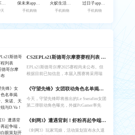
跑车租车官方版
保未来app官网版
火蚁生活官方版
过日子app官网版
聊天
手机购物
手机购物
手机购物
CS2EPLs21斯德哥尔摩赛赛程列表 EPLs21斯德哥尔摩赛结果公布
EPLs21斯德哥尔摩2025赛程尚未公布。但
根据目前已知信息，本届入围赛将采用瑞
《守望先锋》女团联动角色名单揭晓：艾什、朱诺、天使、伊拉锐与D.Va！
今天，守望先锋即将推出的Le Sserafim女团
第二弹联动角色曝光，外媒PcGamer率先
《剑网3》遭遇背刺！虾粉再起争端，工作室和白眼策划开始反噬
《剑网3》玩家骂娘，活动策划宣布永久退