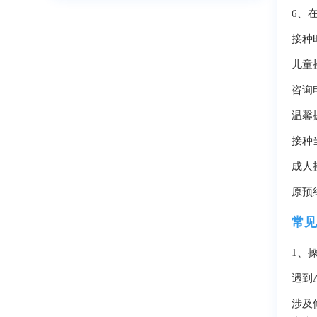
6、
接种
儿童
咨询电
温馨
接种
成人
原预
常见
1、
遇到
涉及