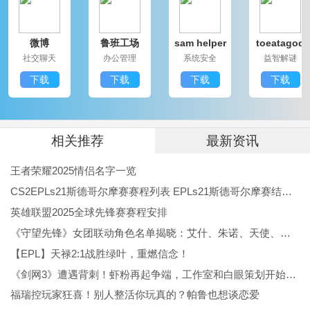
地气，最适合一线施工团队，把BIM从办公室搬到现
微博
鲁班工场
sam helper
toeatagod
场，能让沟通更顺畅、定位更准、任务更好跟进，是干
社交聊天
办公管理
系统安全
益智解谜
活儿的好帮手。
下载
下载
下载
下载
相关推荐
最新资讯
王者荣耀2025情侣名字一览
CS2EPLs21斯德哥尔摩赛赛程列表 EPLs21斯德哥尔摩赛结果公布
英雄联盟2025全球先锋赛赛程安排
《守望先锋》女团联动角色名单揭晓：艾什、朱诺、天使、伊拉锐与D.Va！
【EPL】天禄2:1战胜绿叶，重燃信念！
《剑网3》遭遇背刺！虾粉再起争端，工作室和白眼策划开始反噬
福瑞控玩家狂喜！别人整活你玩真的？帕鲁也想谈恋爱