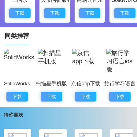
项目变得有章可循。
消息推送及时，把产值更新和整改提醒送到人，信息不
下载
下载
下载
下载
丢链，问题处理更快。
游戏优势
同类推荐
沟通效率上去了，手机点开模型就能对位，现场和后台
省掉很多重复
问答
。
BIM定位帮忙把楼层和位置锁定，施工不容易跑偏，验
收对口更顺手。
SolidWorks
扫描星手机版
京信app下载
旅行学习语言
节省时间成本，查数上传资料都在手，少跑图纸少打
ios版
印，事情办得更快速利落。
下载
下载
下载
下载
数据留痕方便追责，问题处理有记录，回溯查找和责任
猜你喜欢
划分都更清晰。
软件评价
鲁班工场app是一款质量安全管理软件。用起来亲民又接