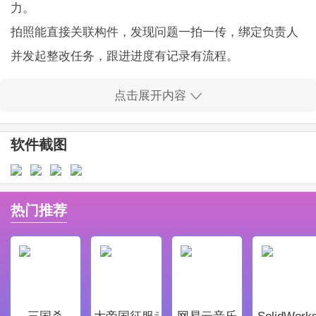
力。
拍照能直接关联构件，发现问题一拍一传，绑定负责人
并发起整改任务，跟进进度有记录有流程。
文件在线预览支持多种格式，DWG也能看图层，能做简
点击展开内容
单测量和编辑，资料放云端，查找方便不慌张。
企业看板把产值进度和成本数据可视化，地图分布一目
软件截图
了然，问题类型和处理状态看得清楚。
软件亮点
多平台模型整合，兼容主流BIM源，省去来回传模型的
热门推荐
麻烦，现场和办公室数据说的是同一套话。
移动端操作流畅，界面直观，工地人员上手快，干活效
率比以前提升不少。
工作流支持配置，角色权限划分明白，管理更灵活，管
三国杀
大帝国征服者
网易云音乐
SolidWork