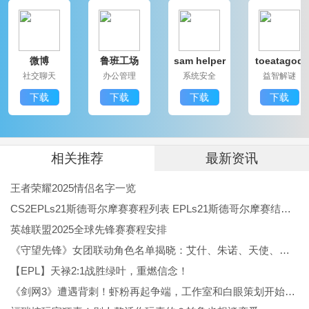
的扫码登录，智能机器人在线答疑，所有设计都能有效
提升用户满意度。适合个人用户及公司用户，重庆税务
微博
鲁班工场
sam helper
toeatagod
APP让税务办理变得轻松而愉悦。欢迎更多小伙伴下载
社交聊天
办公管理
系统安全
益智解谜
体验！
下载
下载
下载
下载
相关推荐
最新资讯
王者荣耀2025情侣名字一览
CS2EPLs21斯德哥尔摩赛赛程列表 EPLs21斯德哥尔摩赛结果公布
英雄联盟2025全球先锋赛赛程安排
《守望先锋》女团联动角色名单揭晓：艾什、朱诺、天使、伊拉锐与D.Va！
【EPL】天禄2:1战胜绿叶，重燃信念！
《剑网3》遭遇背刺！虾粉再起争端，工作室和白眼策划开始反噬