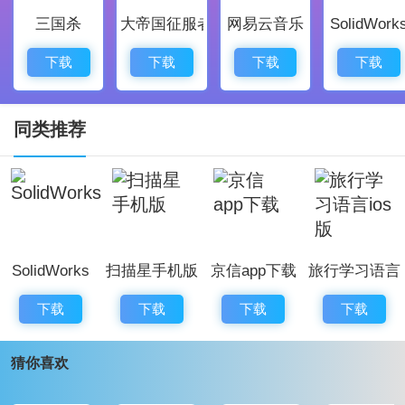
三国杀
大帝国征服者
网易云音乐
SolidWork
帮助用户随时掌握申报进度，减少了不必要的焦虑。
通过直接搜索功能，可以精准找到所需的税务服务，大
下载
下载
下载
下载
大提升了操作的便捷性。
所有的功能和内容实时更新，保证了用户接收到最新信
同类推荐
息，化繁为简。
用户能够将这些便捷的功能应用于工作、生活等多种场
景，个人企业都能受益。
重庆税务APP应用评价：
SolidWorks
扫描星手机版
京信app下载
旅行学习语言
重庆税务APP是一款实用性极强的税务服务软件。通过
ios版
丰富的特色与亮点，该应用为每位用户提供了无与伦比
下载
下载
下载
下载
的税务体验。高效的在线办税功能，用户友好的操作界
猜你喜欢
面，都体现了对用户需求的高度重视。功能强大又安全
可靠，让每个用户在享受服务时都感到无比安心。便利