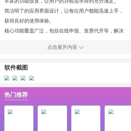
丰富的功能设置，让用户的办税需求得到充分满足。
简洁明了的应用界面设计，让每位用户都能迅速上手，
获得良好的使用体验。
核心功能覆盖广泛，包括在线申报、发票代开等，解决
了用户在办税过程中的各类问题。
点击展开内容
提供的服务完全免费，让每位用户都能享受到无负担的
便捷服务。
软件截图
用户在这里可以体验到高效便捷的办税过程，节省了大
量的时间和精力。
支持多种操作方式，包括扫码、指纹等，带来更人性化
热门推荐
的使用体验。
重庆税务APP应用亮点：
内置智能机器人功能，用户可随时获得即时解答，大幅
提高办税效率。