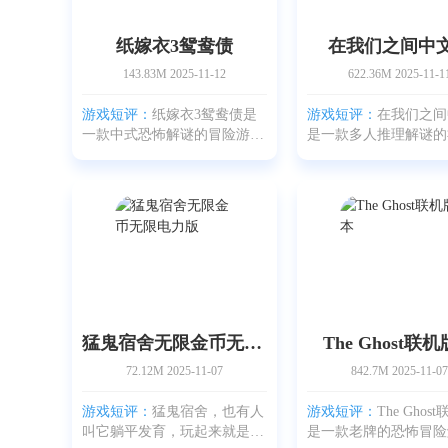
纸嫁衣3鸳鸯债
在我们之间中
143.83M
2025-11-12
622.36M
2025-11-1
游戏短评：
纸嫁衣3鸳鸯债是
游戏短评：
在我们之间
一款中式恐怖解谜的冒险游
是一款多人推理解谜的
戏，故事舞台落在末水村和浮
机游戏。玩家将扮演船
路市，玩家扮演一名普通的青
鬼，在漂浮的飞艇上完
年探客，会在古宅、店铺和街
或干掉对手，靠观察线
巷里翻找线索、拼凑碎片和触
话带节奏赢得投票。游
发剧情。玩法包含场景探
创建房间、密码邀请
猛鬼宿舍无限金币无限电力版
The Ghost联
72.12M
2025-11-07
842.7M
2025-11-07
游戏短评：
猛鬼宿舍，也有人
游戏短评：
The Ghos
叫它躺平发育，玩起来就是宿
是一款老牌的恐怖冒险