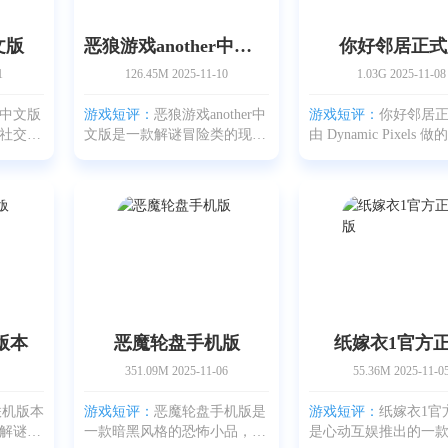
文版
恶狼游戏another中文版
你好邻居正式
1
126.45M
2025-11-10
1.03G
2025-11-08
中文版
游戏短评：
恶狼游戏another中
游戏短评：
你好邻居
社交联
文版是一款解谜冒险类的现代
由 Dynamic Pixels
员或内
悬疑游戏，玩家将在游戏中扮
有意思的恐怖冒险游
成任务
演一位机警的调查者，被困在
不少策略感。如果你
索、说
一栋封闭老屋里，通过翻箱倒
心爆棚的人，突然看
戏支持
柜、对话取证和法庭质证来揭
踪怪怪的，还把仓库
开真相，剧情分支多，氛
的，是不是会忍不住
机版本
恶魔轮盘手机版
纸嫁衣1官方
351.09M
2025-11-06
55.36M
2025-11-0
t联机版本
游戏短评：
恶魔轮盘手机版是
游戏短评：
纸嫁衣1官
解谜游
一款暗黑风格的恐怖小品，背
是心动互娱推出的一