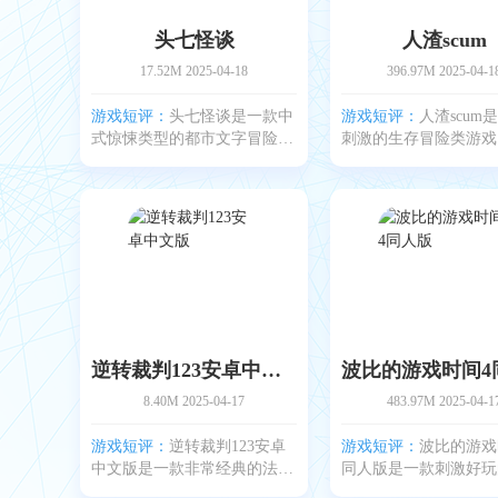
头七怪谈
人渣scum
17.52M
2025-04-18
396.97M
2025-04-1
游戏短评：
头七怪谈是一款中
游戏短评：
人渣scum
式惊悚类型的都市文字冒险游
刺激的生存冒险类游戏
戏，在头七怪谈游戏中，玩家
们将会进入一个开放的
将扮演一名普通网友，在一个
中冒险，真实复杂的环
神秘的论坛上与其他用户互
带来十足的生存太杂还
动，通过回帖对话逐步揭开一
机四伏的世界里不仅有
个诡异事件的真相哦。阴森
野生动物、沼泽湿地，
逆转裁判123安卓中文版
8.40M
2025-04-17
483.97M
2025-04-1
游戏短评：
逆转裁判123安卓
游戏短评：
波比的游戏
中文版是一款非常经典的法庭
同人版是一款刺激好玩
辩论冒险游戏，在逆转裁判
解谜闯关类游戏，玩家