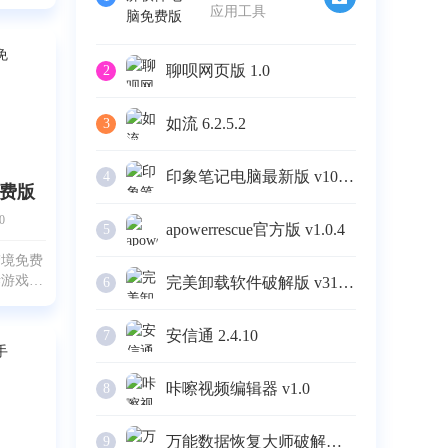
纸嫁衣》
应用工具
把中国的
婚丧嫁娶
戏里。场
聊呗网页版 1.0
2
如流 6.2.5.2
3
印象笔记电脑最新版 v10.4.4
4
费版
0
apowerrescue官方版 v1.0.4
5
梦境免费
谜游戏，
完美卸载软件破解版 v31.16
6
涂地》的
过移动端
安信通 2.4.10
7
过端游，
手的话就
。在
咔嚓视频编辑器 v1.0
8
万能数据恢复大师破解版 v6.3
9