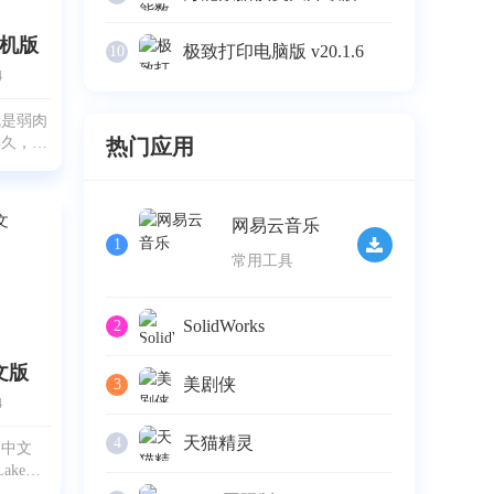
机版
极致打印电脑版 v20.1.6
10
4
就是弱肉
得久，弱
热门应用
白的。玩
候，画面
比较随
网易云音乐
玩，视觉
1
由操控小
常用工具
SolidWorks
2
文版
美剧侠
3
4
天猫精灵
4
岛中文
ake
am移植过