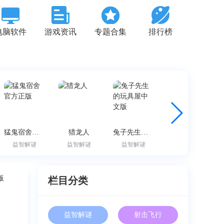
电脑软件
游戏资讯
专题合集
排行榜
猛鬼宿舍官方正版
猎龙人
兔子先生的玩具屋中文版
闲人杀手安卓版
益智解谜
益智解谜
益智解谜
益智解谜
栏目分类
益智解谜
射击飞行