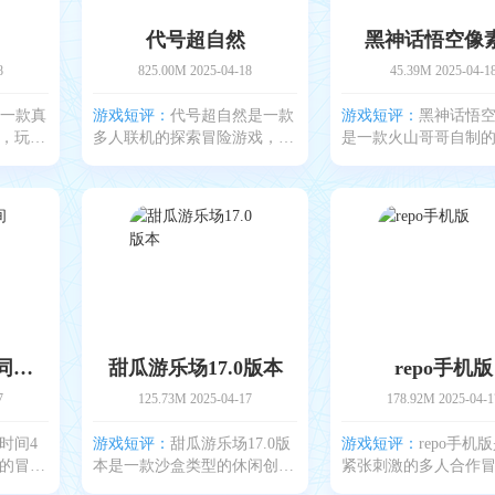
代号超自然
黑神话悟空像
8
825.00M
2025-04-18
45.39M
2025-04-1
是一款真
游戏短评：
代号超自然是一款
游戏短评：
黑神话悟
，玩家
多人联机的探索冒险游戏，玩
是一款火山哥哥自制的
世界当
家将组队进入神秘的古墓和密
风黑神话悟空游戏，
境将会
室，揭开隐藏在超自然世界中
会扮演天命人进入一
能，危
的秘密，在代号超自然游戏
的西游世界开启精彩
着各种
中，玩家们和队友需要合作解
斗冒险，在这里不断
同
开各种复杂的谜题，避开危险
小怪boss对战，获得丰
波比的游戏时间4同人版
甜瓜游乐场17.0版本
repo手机版
7
125.73M
2025-04-17
178.92M
2025-04-1
时间4
游戏短评：
甜瓜游乐场17.0版
游戏短评：
repo手机
的冒险
本是一款沙盒类型的休闲创造
紧张刺激的多人合作
们将会
类游戏，在甜瓜游乐场17.0版
游戏，在repo手机版