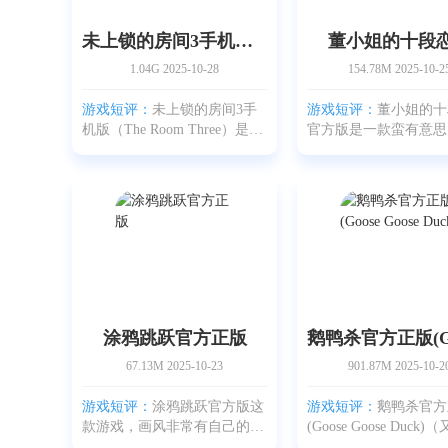
未上锁的房间3手机版(The Room Three)
董小姐的十段
1.04G
2025-10-28
154.78M
2025-10-2
游戏短评：
未上锁的房间3手
游戏短评：
董小姐的十
机版（The Room Three）是
官方版是一款蛮有意思
《未上锁的房间》系列第三
解谜手游，玩法轻松，
部，玩法沿用了前两部那种烧
挺讨喜的。游戏是从董
脑的解谜感觉，不过把世界做
视角出发，带你看一幕
得更大、更耐玩。原本在
小剧场，大多数情节都
Steam上口碑就挺好的这款冒
爱有关的那种尴尬又好
险解谜
涂鸦跳跃官方正版
67.13M
2025-10-23
901.87M
2025-10-2
游戏短评：
涂鸦跳跃官方版这
游戏短评：
鹅鸭杀官方
款游戏，画风非常有自己的味
(Goose Goose Duck
道，卡通又带点涂鸦感，玩起
鹅鹅鸭）是一款来自 Gag