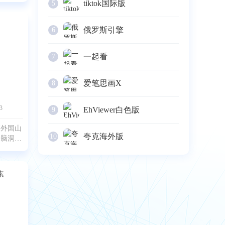
tiktok国际版
5
戏，挺好
过《方块
旅馆〉和
俄罗斯引擎
6
La
一起看
7
爱笔思画X
8
3
EhViewer白色版
9
《外国山
夸克海外版
10
开脑洞的
玩家一开
的森林
恐怖怪
，绝对不
需开动脑