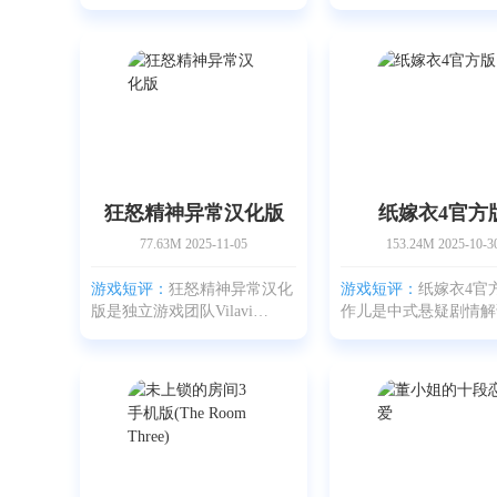
舍版的猛鬼塔防，挺有意思
戏，用第一视角去玩，
的。你会扮演一个正在睡觉的
会把你带进去那种代入
人，要尽量躲开那些猎梦者的
面里四周一片黑，只有
追击，找个房间把门关好，躺
那圈微光在晃，气氛压
床上“发育”——也就是在梦里
点喘不过气。要想逃出
狂怒精神异常汉化版
纸嫁衣4官方
77.63M
2025-11-05
153.24M
2025-10-3
游戏短评：
狂怒精神异常汉化
游戏短评：
纸嫁衣4官
版是独立游戏团队Vilavi
作儿是中式悬疑剧情解
Studio推出的一款暗黑风格的
的，算是纸嫁衣系列的
解谜小品。背景设定在20xx
部，又把我们拉回那个
年，封闭实验室里那些被当作
的世界。这回跑到一个
实验对象的家伙忽然开始异
——益昌镇，听着就有
化，研究人员接二连三地出
对吧？这次工作室有点
作，在