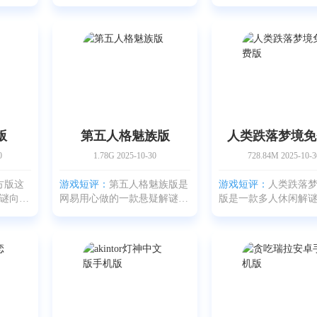
是真的
景放在地下夜总会里，氛围压
险解谜作品，还是《
感。画
得人喘不过气来。你要和恶魔
系列的第一部。整体
手电筒
来场一对一的赌命射击，玩法
民俗传说挂了出来，
得人有
借鉴了经典的轮盘赌，那种紧
这些老梗都搬到了游
张感和刺激感，被做得特别
景氛围刻画得挺细致
版
第五人格魅族版
人类跌落梦境免
0
1.78G
2025-10-30
728.84M
2025-10-3
方版这
游戏短评：
第五人格魅族版是
游戏短评：
人类跌落
谜向
网易用心做的一款悬疑解谜游
版是一款多人休闲解
第五
戏，专门给魅族玩家准备的那
也是端游《人类一败
纸嫁衣
个版本，意思就是你可以直接
手机移植版，操作经
新地点
用魅族账号登录，省去了很多
专门优化。如果你玩
味儿，
麻烦。而且会有专属福利发
几分钟就能上手；新
小动
放，像角色、皮肤这些常见
跟朋友多练练就行了