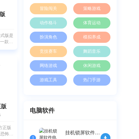
冒险闯关
策略游戏
版
动作格斗
体育运动
正式版是
扮演角色
模拟养成
 做的一款很
戏，带着
竞技赛车
舞蹈音乐
是个好奇
到邻居行
网络游戏
休闲游戏
钉得紧紧
想
游戏工具
热门手游
正版
电脑软件
5
方正版
挂机锁屏软件电脑免费版 v2.32
款恐怖冒
1