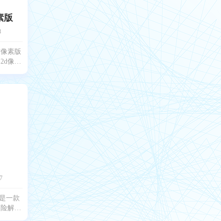
素版
8
空像素版
2d像素
玩家们将
个像素风
刺激的战
地和各种
7
版是一款
冒险解谜
中，玩家