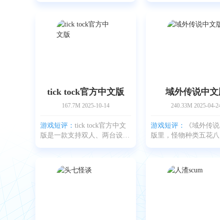
来让人舒服。它用的是原创的
Studios, Inc. 的狼人
重力摇杆机制，操控感挺特别
戏。说白了就是你要扮
的。你会体验到那种无尽往上
鸟儿，在一艘太空船上
蹦的快感，难度会一点点往
务、聊八卦、互相怀疑
tick tock官方中文版
域外传说中文
167.7M
2025-10-14
240.33M
2025-04-2
游戏短评：
tick tock官方中文
游戏短评：
《域外传说
版是一款支持双人、两台设备
版里，怪物种类五花八
联机玩的密室解谜游戏，中文
种魔物都等着你去应对
名叫滴答滴答：双人故事。进
找出它们的软肋，猛打
了游戏你会发现整个世界像是
伤害蹭蹭往上涨，最终
手绘出来的那种感觉，背景是
利，自然经验值也不会
一个古怪的村庄，还有
戏里谜题不少，想破解
还得