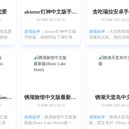
恋爱
akintor灯神中文版手机版
贪吃瑞拉安卓手
5
63.78M
2025-10-25
95.35M
2025-10-2
段恋爱
游戏短评：
akintor灯神中文版
游戏短评：
大自然里
的休闲
手机版，俗称阿拉丁神灯猜人
强食的法则，强的活
画风也
名或者网络天才，是一款挺有
的最后被吃掉，挺直
小姐的
意思的休闲益智游戏。画面带
贪吃瑞拉官方版的时
幕生活
点神秘感，玩法花样也还挺新
很有代入感，操作也
是跟恋
鲜，玩起来会让人停不下来。
性，想怎么玩就怎么
笑
主角是个穿阿拉伯服饰
体验也不错。你能自
虫子
鹅鸭杀官方正版(Goose Goose Duck)
锈湖旅馆中文版最新版(Rusty Lake Hotel)
锈湖天堂岛中
0
37.63M
2025-10-15
92.96M
2025-10-1
正版
游戏短评：
锈湖旅馆中文版最
游戏短评：
锈湖天堂
)（又译：
新版(Rusty Lake Hotel)是一款
版，英文名叫《Rusty L
gle
风格怪异又让人有点毛骨悚然
Paradise》，是从Ste