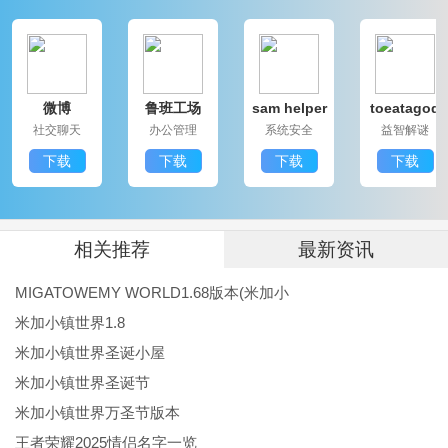
化的社交体验。丰富的特色与亮点游戏充满了可玩性。
喜欢探索的小朋友，热衷于创造的大朋友，都能在此找
到乐趣。游戏的简单操作与清新的画风，也为各个年龄
微博
鲁班工场
sam helper
toeatagod
段的玩家提供了便捷和舒适的游戏体验。
社交聊天
办公管理
系统安全
益智解谜
米加小镇世界更新日志：
下载
下载
下载
下载
v1.2.0
增加多种新角色供玩家选择
优化了场景切换速度，流畅度显著提升
相关推荐
最新资讯
新增服装设计工具，玩家可以更自由地制作服装
MIGATOWEMY WORLD1.68版本(米加小
丰富了每日任务，增加了更多的乐趣和挑战
米加小镇世界1.8
修复了一些已知的Bug，提高了游戏稳定性
米加小镇世界圣诞小屋
米加小镇世界圣诞节
米加小镇世界万圣节版本
王者荣耀2025情侣名字一览