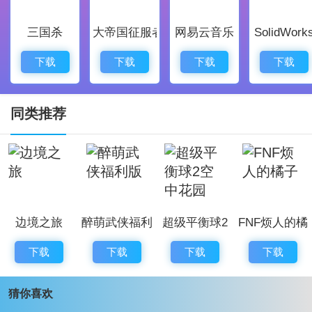
1、每天都有新任务，丰富的礼包等待玩家领取，游戏乐
三国杀
大帝国征服者
网易云音乐
SolidWork
趣不断。
2、趣味探索的场景与任务，带给玩家不断变化的体验，
下载
下载
下载
下载
保持新鲜感。
3、即时切换场景，增强游戏的趣味性，让玩家精彩不
同类推荐
断。
4、与多位NPC互动时，能发现隐藏的彩蛋，推动新的冒
险故事。
5、时尚换装系统，玩家可以尝试各种人物造型，打破传
边境之旅
醉萌武侠福利
超级平衡球2
FNF烦人的橘
统局限。
版
空中花园
子
米加小镇世界游戏评价：
下载
下载
下载
下载
米加小镇世界是一款极富创意的模拟经营游戏。玩家在
猜你喜欢
游戏中可以根据自己的想法进行无限的创造，享受个性