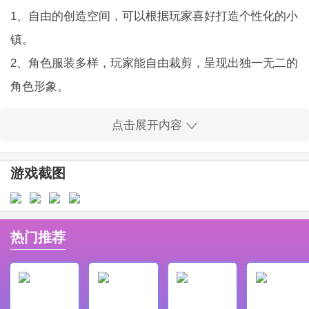
1、自由的创造空间，可以根据玩家喜好打造个性化的小
镇。
2、角色服装多样，玩家能自由裁剪，呈现出独一无二的
角色形象。
3、丰富的社交互动，玩家能够与朋友一起探索，增添乐
点击展开内容
趣。
4、所有内容完全免费，无需支付额外费用就可以畅快体
游戏截图
验。
5、空间设计精美，仿佛置身于真正的小镇，吸引玩家沉
浸中。
热门推荐
6、支持触控操作，简单直观，方便各个年龄层次的用户
轻松上手。
米加小镇世界游戏亮点：