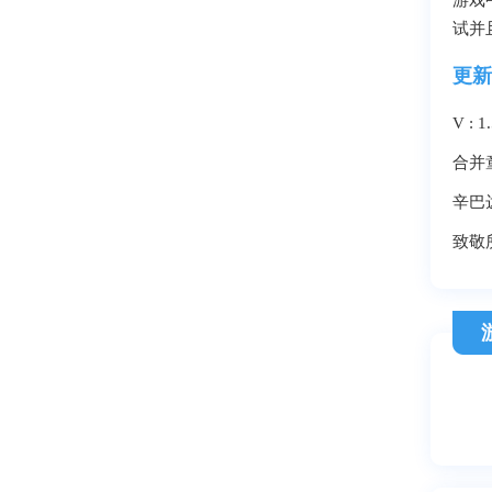
游戏
试并
更新
V : 1
合并
辛巴
致敬