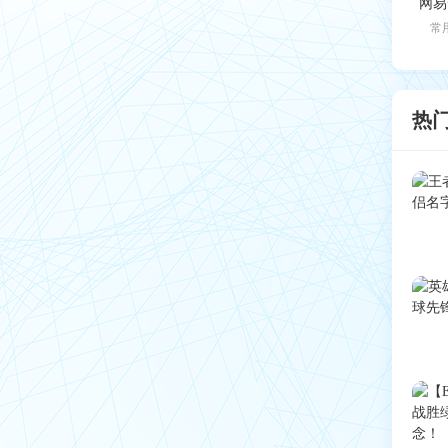
网易
常
热