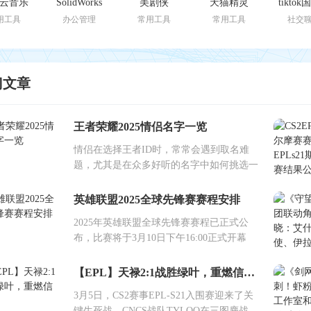
云音乐
SolidWorks
美剧侠
天猫精灵
tikto
用工具
办公管理
常用工具
常用工具
社交
门文章
王者荣耀2025情侣名字一览
情侣在选择王者ID时，常常会遇到取名难
题，尤其是在众多好听的名字中如何挑选一
英雄联盟2025全球先锋赛赛程安排
2025年英雄联盟全球先锋赛赛程已正式公
布，比赛将于3月10日下午16:00正式开幕
【EPL】天禄2:1战胜绿叶，重燃信念！
3月5日，CS2赛事EPL-S21入围赛迎来了关
键生死战，CNCS战队TYLOO在三图鏖战中