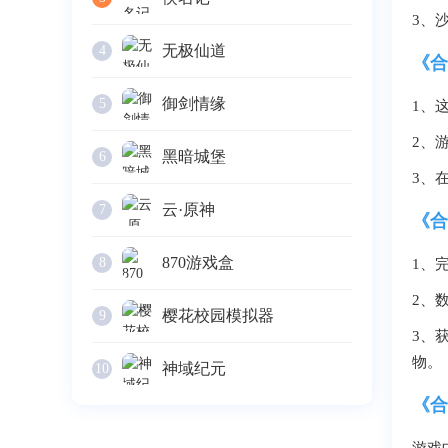
3、
无极仙道
4
《合
御剑情缘
5
1、
2、
黑暗城堡
6
3、
云·原神
7
《合
870游戏盒
8
1、
2、
樱花校园模拟器
9
3、
物。
神域纪元
10
《合