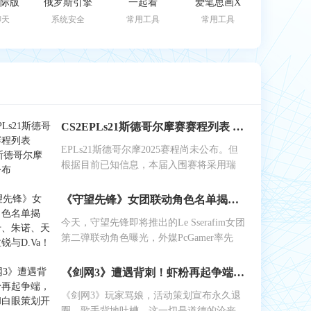
k国际版
俄罗斯引擎
一起看
爱笔思画X
聊天
系统安全
常用工具
常用工具
CS2EPLs21斯德哥尔摩赛赛程列表 EPLs21斯德哥尔摩赛结果公布
EPLs21斯德哥尔摩2025赛程尚未公布。但
根据目前已知信息，本届入围赛将采用瑞
《守望先锋》女团联动角色名单揭晓：艾什、朱诺、天使、伊拉锐与D.Va！
今天，守望先锋即将推出的Le Sserafim女团
第二弹联动角色曝光，外媒PcGamer率先
《剑网3》遭遇背刺！虾粉再起争端，工作室和白眼策划开始反噬
《剑网3》玩家骂娘，活动策划宣布永久退
圈，歌手背地吐槽。这一切是道德的沦丧，