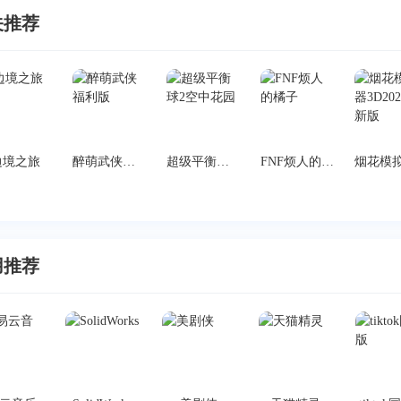
关推荐
边境之旅
醉萌武侠福利版
超级平衡球2空中花园
FNF烦人的橘子
用推荐