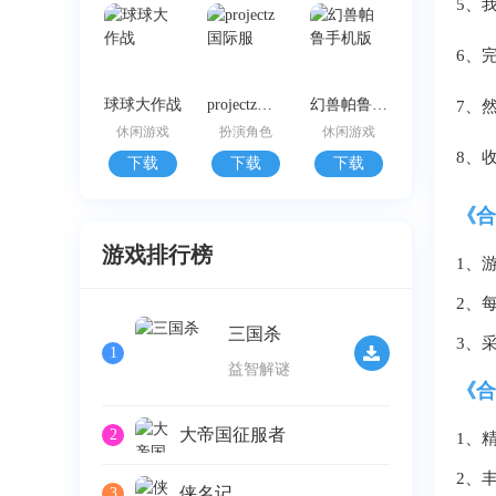
5、
6、
球球大作战
projectz国际服
幻兽帕鲁手机版
7、
休闲游戏
扮演角色
休闲游戏
8、
下载
下载
下载
《合
游戏排行榜
1、
2、
三国杀
3、
1
益智解谜
《合
大帝国征服者
2
1、
2、
侠名记
3