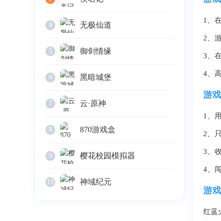
1、
无极仙道
4
2、
御剑情缘
5
3、
4、
黑暗城堡
6
游戏
云·原神
7
1、
870游戏盒
8
2、
3、
樱花校园模拟器
9
4、
神域纪元
10
游戏
红蓝