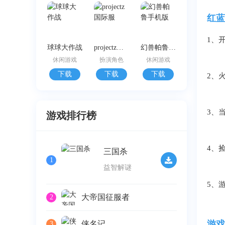
红蓝
1、
球球大作战
projectz国际服
幻兽帕鲁手机版
休闲游戏
扮演角色
休闲游戏
下载
下载
下载
2、
3、
游戏排行榜
4、
三国杀
1
益智解谜
5、
大帝国征服者
2
游戏
侠名记
3