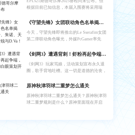
EPLs21斯德哥尔摩2025赛程尚未公布。但
根据目前已知信息，本届入围赛将采用瑞
《守望先锋》女团联动角色名单揭晓：艾什、朱诺、天使、伊拉锐与D.Va！
今天，守望先锋即将推出的Le Sserafim女团
第二弹联动角色曝光，外媒PcGamer率先
《剑网3》遭遇背刺！虾粉再起争端，工作室和白眼策划开始反噬
《剑网3》玩家骂娘，活动策划宣布永久退
圈，歌手背地吐槽。这一切是道德的沦丧，
原神秋津羽球二重梦怎么通关
原神秋津羽球二重梦怎么通关？原神秋津羽
球二重梦规则是什么？原神里面现在开启