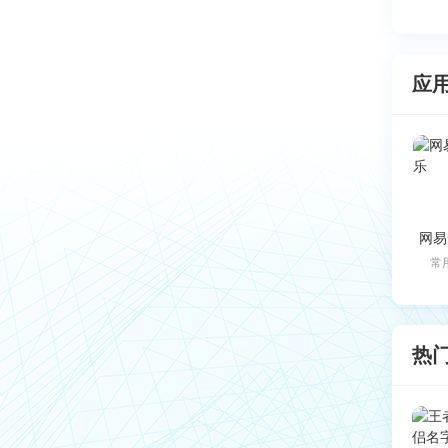
应
网易
常
热