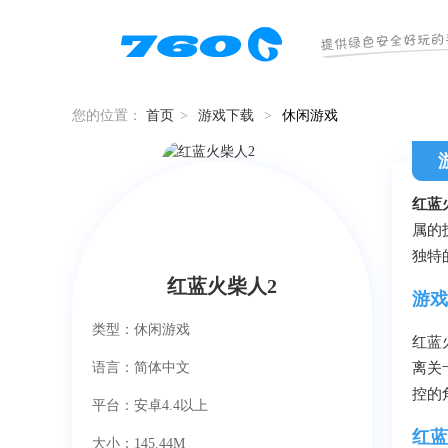
您的位置：
首页
>
游戏下载
>
休闲游戏
红蓝
属的
独特
红蓝火柴人2
游戏
类型：休闲游戏
红蓝
语言：简体中文
离关
控的
平台：安卓4.4以上
红蓝
大小：145.44M