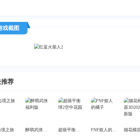
游戏截图
关推荐
边境之旅
醉萌武侠福利版
超级平衡球2空中花园
FNF烦人的橘子