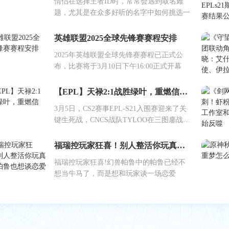
情侣在选择王者ID时，常常会遇到取名难
题，尤其是在众多好听的名字中如何挑选一
英雄联盟2025全球先锋赛赛程安排
2025年英雄联盟全球先锋赛赛程已正式公
布，比赛将于3月10日下午16:00正式开幕
【EPL】天禄2:1战胜绿叶，重燃信念！
3月5日，CS2赛事EPL-S21入围赛迎来了关
键生死战，CNCS战队TYLOO在三图鏖战中
上
福瑞控玩家狂喜！别人整活你玩真的？帕鲁也想谈恋爱
福瑞控玩家狂喜!幻兽帕鲁中的帕鲁已经不
想当牛马了，而是想和玩家谈一场恋爱