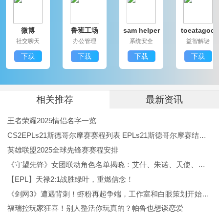
长，助你在战斗中一路畅通。
直接搜索自己想要的内容，想要的都能快速找到，节省
微博
鲁班工场
sam helper
toeatagod
了玩家的时间。
社交聊天
办公管理
系统安全
益智解谜
提供的功能和资源是实时更新的，保证了玩家在游戏中
下载
下载
下载
下载
获取最新的内容。
你能够将这些功能运用在各种场景，比如竞技场对战、
相关推荐
最新资讯
PVE副本等，让冒险更加丰富多彩。
口袋妖怪绿宝石官方正版下载评价
王者荣耀2025情侣名字一览
口袋妖怪绿宝石官方正版下载是一款引人入胜的角色扮
CS2EPLs21斯德哥尔摩赛赛程列表 EPLs21斯德哥尔摩赛结果公布
英雄联盟2025全球先锋赛赛程安排
演游戏。游戏特色丰富，提供了多样化的玩法，能够满
《守望先锋》女团联动角色名单揭晓：艾什、朱诺、天使、伊拉锐与D.Va！
足不同玩家的需求。每一次冒险都充满了未知和刺激，
【EPL】天禄2:1战胜绿叶，重燃信念！
让人流连忘返。游戏中的宝可梦各具特色，搭配与战斗
《剑网3》遭遇背刺！虾粉再起争端，工作室和白眼策划开始反噬
机制相得益彰，意味着每位玩家都能创造出自己独特的
福瑞控玩家狂喜！别人整活你玩真的？帕鲁也想谈恋爱
战斗风格。探索乐趣战斗
策略
，这款游戏都能带给你无