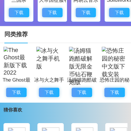
挑战。
下载
下载
下载
下载
提供的核心功能，解决了玩家在捕捉和对战过程中遇到
的问题，大幅提升了游戏体验。
所有内容均为免费，玩家能够享受到真正的白嫖体验，
同类推荐
无需额外消费便可畅玩游戏。
用户可以在这享受到与世界各地的训练师对战的乐趣，
感受到互动与竞争的快感。
支持多种类型的操作，包括触摸操控和虚拟按键设置，
The Ghost最
冰与火之舞手
汤姆猫跑酷破
恐怖庄园的秘
为玩家带来更便捷的使用体验。
新版下载
机版
解版无限金币
密中文版下载
口袋妖怪绿宝石官方正版下载亮点
下载
下载
下载
下载
2022
钻石鞭炮版
安装
游戏内部设有丰富的信息与功能，使玩家能够随时了解
猜你喜欢
宝可梦的各种状态和进化信息。
你可以在这里找到想要的宝可梦，利用稀有资源帮助成