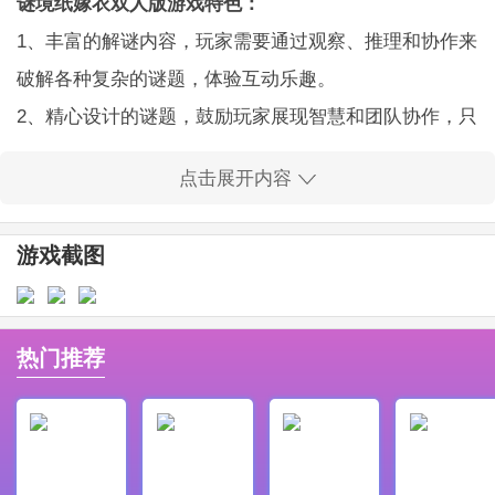
谜境纸嫁衣双人版游戏特色：
1、丰富的解谜内容，玩家需要通过观察、推理和协作来
破解各种复杂的谜题，体验互动乐趣。
2、精心设计的谜题，鼓励玩家展现智慧和团队协作，只
有齐心协力，才能找到答案。
点击展开内容
3、深入的故事线，伴随着解谜过程逐步揭开隐藏在游戏
各个角落的神秘事件真相。
游戏截图
4、提供的游戏内容均为免费，玩家可以尽情享受高品质
的解谜与冒险乐趣。
5、玩家将在这里体验到紧张刺激的氛围，心跳加速的恐
热门推荐
怖元素将增加游戏的吸引力。
6、支持直观的操作方式，让玩家轻松上手，享受简便畅
快的游玩体验。
谜境纸嫁衣双人版游戏亮点：