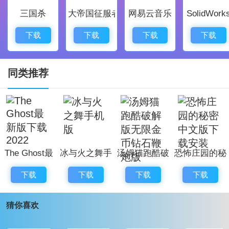
三国杀
大帝国征服者
网易云音乐
SolidWork
1、游戏中丰富的文化元素为解谜增添了独特的氛围和趣
味，提升了整体的吸引力。
下载
下载
下载
下载
2、恐怖氛围与解谜任务相结合，挑战玩家的勇气与智
力，解决过程中乐趣无穷。
同类推荐
3、方便的内容搜索功能，玩家可以快速找到所需的线索
与信息，大大提升了解谜效率。
4、实时更新的游戏内容，玩家能够持续享受新鲜的游戏
体验与挑战。
The Ghost最
冰与火之舞手
汤姆猫跑酷破
恐怖庄园的秘
5、解谜过程中可利用的场景多样，适合亲友聚会、家庭
新版下载
机版
解版无限金币
密中文版下载
娱乐等多种社交场合。
下载
下载
下载
下载
2022
钻石鞭炮版
安装
谜境纸嫁衣双人版游戏评价：
猜你喜欢
谜境纸嫁衣双人版是一款出色的恐怖冒险解谜游戏。丰
富的游戏特色与独特的亮点，玩家可以在这里享受到刺