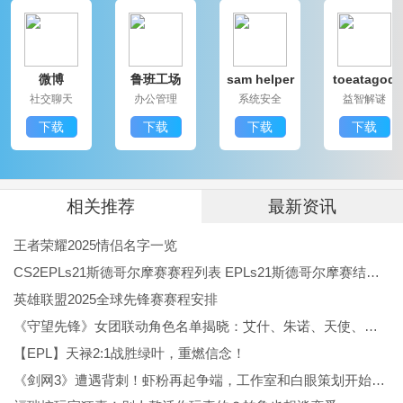
激的解谜乐趣，还能体验到浓厚的国风文化。想要挑战
智力的玩家，寻求恐怖体验的冒险者，都能在这款游戏
微博
鲁班工场
sam helper
toeatagod
中找到自己喜欢的元素。不妨邀请朋友一起，展开一场
社交聊天
办公管理
系统安全
益智解谜
神秘的解谜之旅吧！
下载
下载
下载
下载
相关推荐
最新资讯
王者荣耀2025情侣名字一览
CS2EPLs21斯德哥尔摩赛赛程列表 EPLs21斯德哥尔摩赛结果公布
英雄联盟2025全球先锋赛赛程安排
《守望先锋》女团联动角色名单揭晓：艾什、朱诺、天使、伊拉锐与D.Va！
【EPL】天禄2:1战胜绿叶，重燃信念！
《剑网3》遭遇背刺！虾粉再起争端，工作室和白眼策划开始反噬