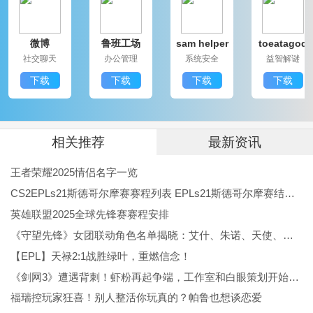
游戏在各方面都持续提升。玩家能在刺激的战斗中寻求
微博
鲁班工场
sam helper
toeatagod
乐趣，还能够探索新的关卡与挑战，感受游戏带来的无
社交聊天
办公管理
系统安全
益智解谜
限可能。一起加入铠甲勇士的行列，开启你的战斗之旅
下载
下载
下载
下载
吧！
相关推荐
最新资讯
王者荣耀2025情侣名字一览
CS2EPLs21斯德哥尔摩赛赛程列表 EPLs21斯德哥尔摩赛结果公布
英雄联盟2025全球先锋赛赛程安排
《守望先锋》女团联动角色名单揭晓：艾什、朱诺、天使、伊拉锐与D.Va！
【EPL】天禄2:1战胜绿叶，重燃信念！
《剑网3》遭遇背刺！虾粉再起争端，工作室和白眼策划开始反噬
福瑞控玩家狂喜！别人整活你玩真的？帕鲁也想谈恋爱