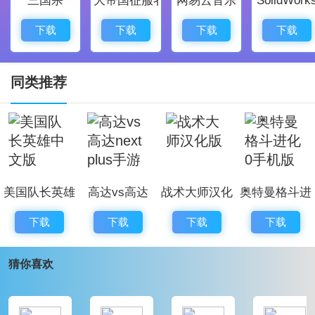
1、丰富的游戏信息与功能，通过游戏内教程帮助玩家快
速上手，并享受到各类技能与道具的魅力。
下载
下载
下载
下载
2、玩家在挑战关卡时，可以不断收集资源与经验，为以
后的战斗做好充分准备，为不断提升战斗力提供支持。
同类推荐
3、通过直接搜索，玩家可以方便快捷地找到所需的角色
信息和游戏内容，让你想要的一切都能轻松获取。
4、游戏资源和功能都保持实时更新，以保证了玩家能够
享受到最新的
游戏资讯
与玩法。
美国队长英雄
高达vs高达
战术大师汉化
奥特曼格斗进
5、独具特色的关卡系统，让玩家能够在不同的场景中尽
中文版
next plus手游
版
化0手机版
情挥洒自如，迎接更具挑战性的敌人。
下载
下载
下载
下载
铠甲勇士格斗无双游戏评价：
猜你喜欢
铠甲勇士格斗无双是一款极具吸引力的格斗竞技游戏。
丰富的角色选择，流畅的操作体验，都让玩家在战斗中
感受到前所未有的快感。随着不断更新的内容与功能，