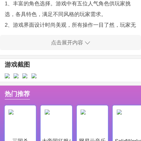
1、丰富的角色选择。游戏中有五位人气角色供玩家挑
选，各具特色，满足不同风格的玩家需求。
2、游戏界面设计时尚美观，所有操作一目了然，玩家无
须花费过多时间学习，便能迅速上手。
点击展开内容
3、创新玩法结合连击系统，充分激发玩家的操作潜力，
无乐趣，带来爽快的战斗体验。
游戏截图
4、所有内容均为免费开放，玩家可以尽情享受游戏乐
趣，实现真正的白嫖体验。
5、游戏氛围紧张激烈，玩家能够在各个关卡中感受到心
热门推荐
跳加速的快感，沉浸在刺激的战斗中。
6、支持多种操控方式，玩家可以根据个人喜好选择不同
的操作模式，带来更便捷的使用体验。
铠甲勇士格斗无双游戏亮点：
三国杀
大帝国征服者
网易云音乐
SolidWork