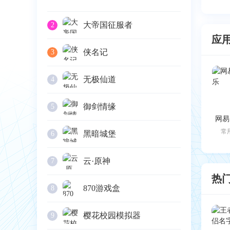
大帝国征服者
2
应
侠名记
3
无极仙道
4
御剑情缘
5
网易
常
黑暗城堡
6
云·原神
7
热
870游戏盒
8
樱花校园模拟器
9