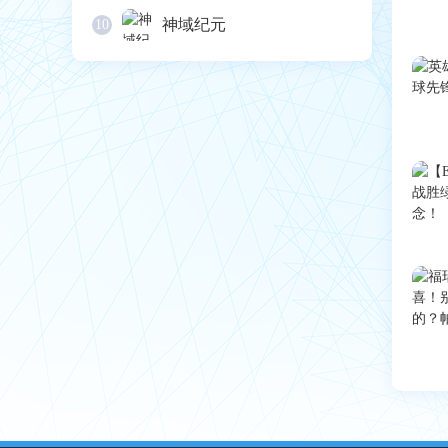
神域纪元
10