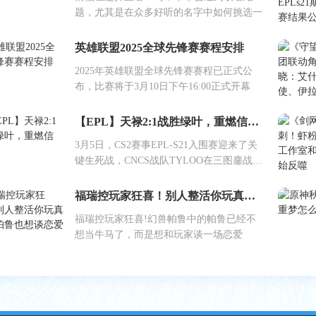
题，尤其是在众多好听的名字中如何挑选一
英雄联盟2025全球先锋赛赛程安排
2025年英雄联盟全球先锋赛赛程已正式公
布，比赛将于3月10日下午16:00正式开幕
【EPL】天禄2:1战胜绿叶，重燃信念！
3月5日，CS2赛事EPL-S21入围赛迎来了关
键生死战，CNCS战队TYLOO在三图鏖战中
上
福瑞控玩家狂喜！别人整活你玩真的？帕鲁也想谈恋爱
福瑞控玩家狂喜!幻兽帕鲁中的帕鲁已经不
想当牛马了，而是想和玩家谈一场恋爱