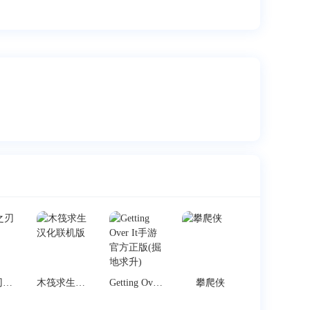
剑魂之刃手游
木筏求生汉化联机版
Getting Over It手游官方正版(掘地求升)
攀爬侠