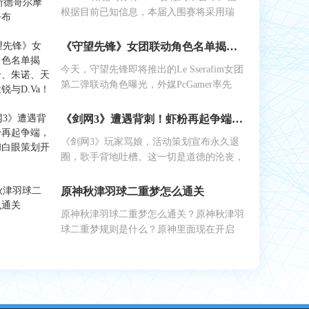
根据目前已知信息，本届入围赛将采用瑞
《守望先锋》女团联动角色名单揭晓：艾什、朱诺、天使、伊拉锐与D.Va！
今天，守望先锋即将推出的Le Sserafim女团
第二弹联动角色曝光，外媒PcGamer率先
《剑网3》遭遇背刺！虾粉再起争端，工作室和白眼策划开始反噬
《剑网3》玩家骂娘，活动策划宣布永久退
圈，歌手背地吐槽。这一切是道德的沦丧，
原神秋津羽球二重梦怎么通关
原神秋津羽球二重梦怎么通关？原神秋津羽
球二重梦规则是什么？原神里面现在开启