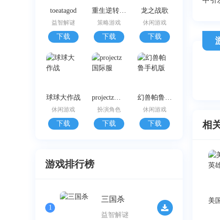
中引
toeatagod
重生逆转乾坤
龙之战歌
益智解谜
策略游戏
休闲游戏
下载
下载
下载
球球大作战
projectz国际服
幻兽帕鲁手机版
休闲游戏
扮演角色
休闲游戏
相
下载
下载
下载
游戏排行榜
三国杀
1
益智解谜