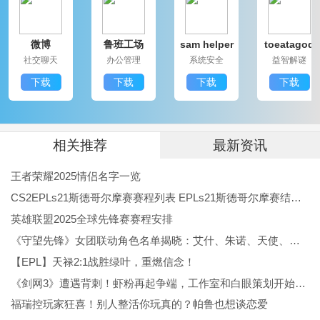
游戏亮点
微博
鲁班工场
sam helper
toeatagod
1.它给你带来了一种新的战斗和游戏方式。你可以在游
社交聊天
办公管理
系统安全
益智解谜
戏中体验不同的动作玩法，这非常令人兴奋和有趣。
下载
下载
下载
下载
2.还有丰富多样的场景设计，以及非常热情的战斗和玩
法，供免费体验。
3.新的游戏任务和场景，多种模式可以自由尝试，具有
相关推荐
最新资讯
极大的体验感和冒险感。
王者荣耀2025情侣名字一览
4.所有技能和必杀技能都会增加，后期会慢慢叠加，非
CS2EPLs21斯德哥尔摩赛赛程列表 EPLs21斯德哥尔摩赛结果公布
常方便操作。
英雄联盟2025全球先锋赛赛程安排
《守望先锋》女团联动角色名单揭晓：艾什、朱诺、天使、伊拉锐与D.Va！
游戏评测
【EPL】天禄2:1战胜绿叶，重燃信念！
铠甲勇士激斗传手机版是一款铠甲勇士粉丝们必玩法的
《剑网3》遭遇背刺！虾粉再起争端，工作室和白眼策划开始反噬
动作闯关游戏，在铠甲勇士激斗传手机版游戏中，通过
福瑞控玩家狂喜！别人整活你玩真的？帕鲁也想谈恋爱
不断战斗和探索，玩家可以解锁更多技能和装备，提升