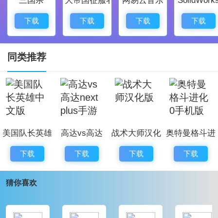
果，可玩性非常高。
铠甲勇士激斗传铠甲推荐
下载
下载
下载
下载
火之铠甲：火的代表，擅长使用火属性攻击，大招为火
焰拳。
同类推荐
木之铠甲：木的代表，使用木属性攻击，大招为穿风
刺。
土之铠甲：土的代表，武器为裂地刀和裂地爪，必杀技
为裂地劈。
美国队长英雄
高达vs高达
战术大师汉化
奥特曼格斗进
水之铠甲：擅长水属性攻击，武器为流星枪和水甲盾，
中文版
next plus手游
版
化0手机版
必杀技为狂暴扎。
下载
下载
下载
下载
金之铠甲：由黄白金组合而成，武器为震雷斧、震雷棍
猜你喜欢
和震雷锤，必杀技为震雷削。
帝皇铠甲：精通五行之力，能够使用五种属性攻击，武
器为极光剑和极光盾，必杀技为五行终极斩。