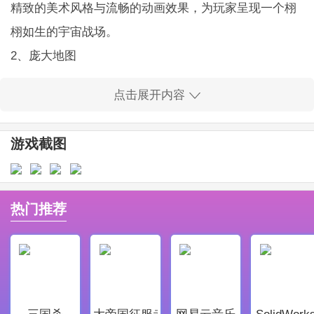
精致的美术风格与流畅的动画效果，为玩家呈现一个栩
栩如生的宇宙战场。
2、庞大地图
开放式的地图设计玩家可以自由探索星系，入侵多种星
点击展开内容
球，获取丰富资源。
3、简单操作
游戏截图
直观的控制界面，玩家只需点击操作，便能迅速上手，
无需担心复杂的操作过程。
4、新手辅导
热门推荐
细致的新手教程帮助新玩家快速了解游戏机制，便于早
日融入游戏世界。
5、武器多样性
提供多种武器选择，满足不同战术需求，玩家可以根据
三国杀
大帝国征服者
网易云音乐
SolidWork