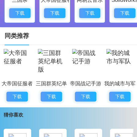
自己的喜好进行定制。
6、角色培养
下载
下载
下载
下载
通过战斗获得经验，提升角色能力，策略性地布局阵
容，迎接更强敌人。
同类推荐
星系战争模拟器手游游戏亮点：
1、丰富的副本任务
各类多样化的副本战斗，挑战性强、趣味性十足，提升
了游戏的可玩性。
大帝国征服者
三国群英纪单
帝国战记手游
我的城市与军
2、沉浸式太空射击体验
机版
队
独特的太空战斗感受，让你仿佛置身于激烈的星际大战
下载
下载
下载
下载
之中，令人热血沸腾。
猜你喜欢
3、科幻风格的视觉呈现
每一场战斗都有独特的场景设计，带来视觉上的新鲜体
验，让玩家乐在中。