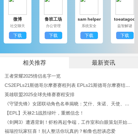
4、实时更新的游戏内容
微博
鲁班工场
sam helper
toeatagod
游戏内的事件与资源持续更新，保持玩家的新鲜感与探
社交聊天
办公管理
系统安全
益智解谜
索欲。
下载
下载
下载
下载
5、可用性广泛的场景
适合多种游戏氛围，短时间
休闲
长时间深入体验，都能
满足玩家需求。
相关推荐
最新资讯
星系战争模拟器手游游戏评价：
王者荣耀2025情侣名字一览
星系战争模拟器手游是一款策略战争类游戏，精美的画
CS2EPLs21斯德哥尔摩赛赛程列表 EPLs21斯德哥尔摩赛结果公布
面和丰富的玩法，吸引了众多玩家的关注。在探索与征
英雄联盟2025全球先锋赛赛程安排
《守望先锋》女团联动角色名单揭晓：艾什、朱诺、天使、伊拉锐与D.Va！
服的过程中，玩家能够享受到紧张刺激的战争体验，也
【EPL】天禄2:1战胜绿叶，重燃信念！
能通过多样的任务与事件，获取不同的乐趣。简单易上
《剑网3》遭遇背刺！虾粉再起争端，工作室和白眼策划开始反噬
手的操作与详细的教程，新手玩家也能够快速熟悉，成
福瑞控玩家狂喜！别人整活你玩真的？帕鲁也想谈恋爱
为合格的宇宙指挥官。战术布局，角色培养，都充满了