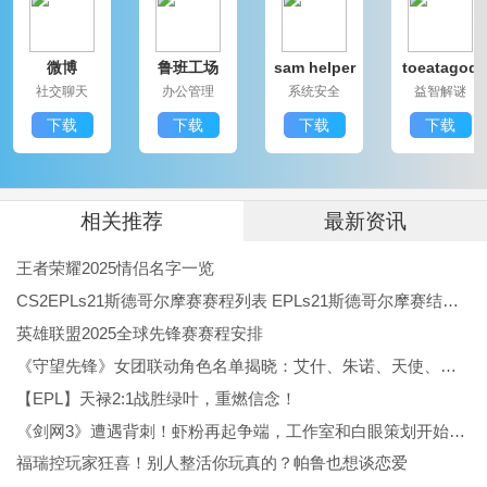
玩家可以迅速找到需要的信息与资源，提升了游戏的便
微博
鲁班工场
sam helper
toeatagod
捷性。
社交聊天
办公管理
系统安全
益智解谜
【实时更新的资源与信息，保持用户的新鲜感】
下载
下载
下载
下载
游戏中的资源和信息会不断更新，玩家无需担心内容单
调，始终保持新鲜感。
【应用场景多样，拓展玩家的创造力】
相关推荐
最新资讯
从经营管理到社交活动，各种玩法让用户在游戏中可以
王者荣耀2025情侣名字一览
自由创造自己的精彩故事。
CS2EPLs21斯德哥尔摩赛赛程列表 EPLs21斯德哥尔摩赛结果公布
桃源记游戏评价：
英雄联盟2025全球先锋赛赛程安排
《守望先锋》女团联动角色名单揭晓：艾什、朱诺、天使、伊拉锐与D.Va！
桃源记是一款结合了策略和模拟经营的优秀游戏。游戏
【EPL】天禄2:1战胜绿叶，重燃信念！
的多样属性、精美画面以及简便操作，让每位玩家都能
《剑网3》遭遇背刺！虾粉再起争端，工作室和白眼策划开始反噬
在这里找到属于自己的乐趣。独特的古风艺术风格与丰
福瑞控玩家狂喜！别人整活你玩真的？帕鲁也想谈恋爱
富的玩法让人欲罢不能。玩家在这里体验村庄的建设过