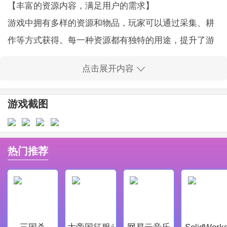
【丰富的资源内容，满足用户的需求】
游戏中拥有多样的资源和物品，玩家可以通过采集、耕
作等方式获得。每一种资源都有独特的用途，提升了游
戏的深度与趣味。
点击展开内容
【精美的游戏界面设计，令人耳目一新】
独特的中国国画风格美观，还让每一个场景都充满了历
游戏截图
史感，增强了沉浸感。
【策略与经营的完美结合，提升用户参与感】
玩家需要为村庄的发展制定长期策略，兼顾资源管理与
热门推荐
村民的生活，带来策略游戏的深度乐趣。
【内容免费提供，玩得尽兴无负担】
所有的游戏内容都是免费的，玩家可以随意体验，不需
要任何付费。
三国杀
大帝国征服者
网易云音乐
SolidWork