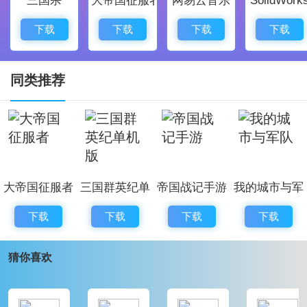
【带给用户身临境的田园体验】
在这里，玩家能够享受到田园生活的宁静，通过多种玩
下载
下载
下载
下载
法实现自己的理想村庄。
【灵活的操作方式，适合各种玩家】
同类推荐
新手老玩家，简单的操作方式都能让大家快速上手，享
受游戏乐趣。
桃源记游戏亮点：
【信息功能丰富，虚拟村庄真实存在】
大帝国征服者
三国群英纪单
帝国战记手游
我的城市与军
玩家能够接收到村庄的各种信息，通过策略决定每一项
机版
队
事务，感受到管理的乐趣。
下载
下载
下载
下载
【探索与冒险，为用户带来新鲜感】
猜你喜欢
玩家可以派遣村民探索未知的地方，发现稀有资源与人
物，丰富游戏体验。
【多元化的搜索功能，让你想要的都能找到】