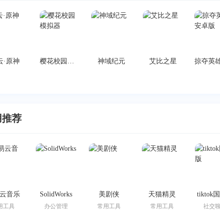
云·原神
樱花校园模拟器
神域纪元
艾比之星
用推荐
云音乐
SolidWorks
美剧侠
天猫精灵
tikto
用工具
办公管理
常用工具
常用工具
社交