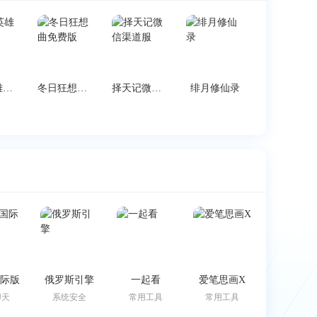
掠夺英雄安卓版
冬日狂想曲免费版
择天记微信渠道服
绯月修仙录
k国际版
俄罗斯引擎
一起看
爱笔思画X
聊天
系统安全
常用工具
常用工具