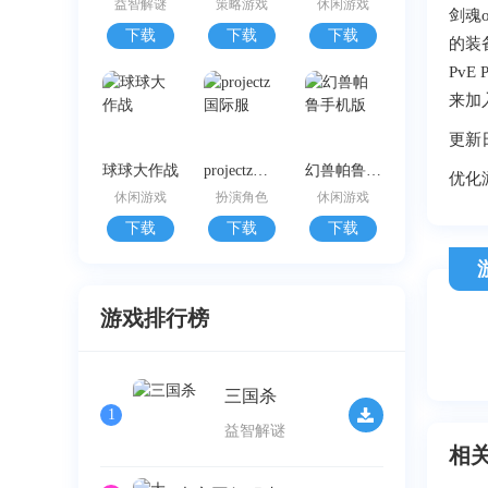
益智解谜
策略游戏
休闲游戏
剑魂
下载
下载
下载
的装
Pv
来加
更新
球球大作战
projectz国际服
幻兽帕鲁手机版
优化
休闲游戏
扮演角色
休闲游戏
下载
下载
下载
游戏排行榜
三国杀
1
益智解谜
相