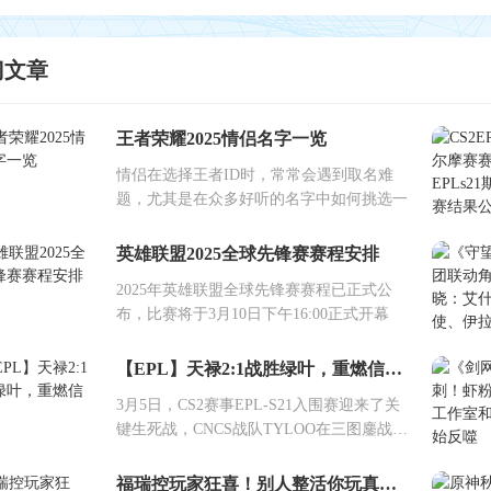
门文章
王者荣耀2025情侣名字一览
情侣在选择王者ID时，常常会遇到取名难
题，尤其是在众多好听的名字中如何挑选一
英雄联盟2025全球先锋赛赛程安排
2025年英雄联盟全球先锋赛赛程已正式公
布，比赛将于3月10日下午16:00正式开幕
【EPL】天禄2:1战胜绿叶，重燃信念！
3月5日，CS2赛事EPL-S21入围赛迎来了关
键生死战，CNCS战队TYLOO在三图鏖战中
上
福瑞控玩家狂喜！别人整活你玩真的？帕鲁也想谈恋爱