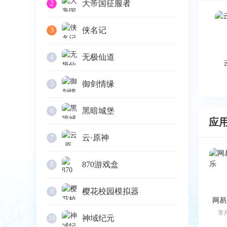
大帝国征服者
2
侠名记
3
无极仙道
4
御剑情缘
5
黑暗城堡
6
应
云·原神
7
870游戏盒
8
樱花校园模拟器
9
网易
常
神域纪元
10