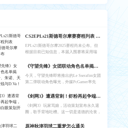
CS2EPLs21斯德哥尔摩赛赛程列表 EPLs21斯德哥尔摩赛结果公布
EPLs21斯德哥尔摩2025赛程尚未公布。但
根据目前已知信息，本届入围赛将采用瑞
《守望先锋》女团联动角色名单揭晓：艾什、朱诺、天使、伊拉锐与D.Va！
今天，守望先锋即将推出的Le Sserafim女团
第二弹联动角色曝光，外媒PcGamer率先
《剑网3》遭遇背刺！虾粉再起争端，工作室和白眼策划开始反噬
《剑网3》玩家骂娘，活动策划宣布永久退
圈，歌手背地吐槽。这一切是道德的沦丧，
原神秋津羽球二重梦怎么通关