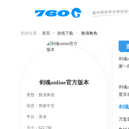
您的位置：
首页
>
游戏下载
>
扮演角色
剑魂o
家一
剑魂online官方版本
剑魂
置丰
类型：扮演角色
语言：简体中文
剑魂
平台：安卓
万套
大小：622.7M