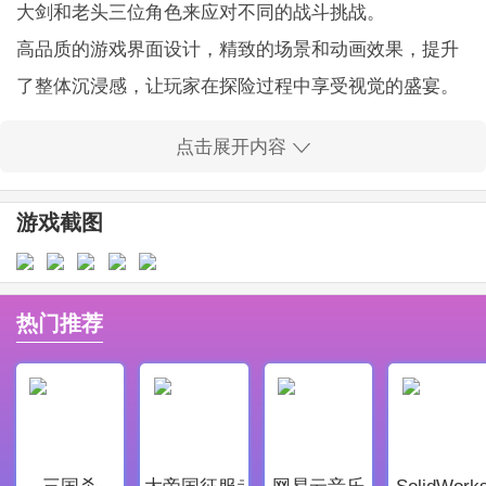
大剑和老头三位角色来应对不同的战斗挑战。
高品质的游戏界面设计，精致的场景和动画效果，提升
了整体沉浸感，让玩家在探险过程中享受视觉的盛宴。
丰富的技能搭配和战斗
策略
，玩家需要灵活运用各角色
点击展开内容
的技能来应对复杂的战斗场景，考验玩家的战术思维。
提供多样的探索内容，玩家可以在全新的地牢中经历激
游戏截图
烈的战斗和无数的冒险，帮助角色成长与进步。
精彩的免费内容，游戏中的许多资源和道具都可以免费
获取，带来真正的“白嫖”体验。
热门推荐
轻松的操作方式，玩家通过简单的触控和虚拟摇杆进行
角色移动，适合各类玩家。
战神夜袭手机版游戏亮点：
真实的角色扮演体验，丰富的剧情任务让每位玩家在游
三国杀
大帝国征服者
网易云音乐
SolidWork