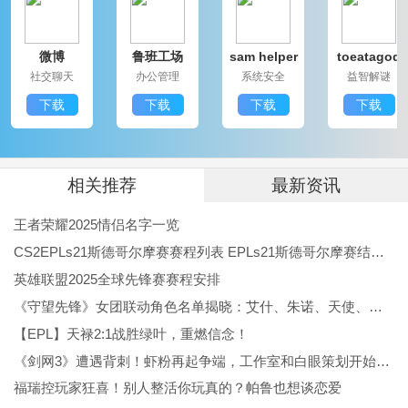
都能让人享受到无限乐趣。
微博
鲁班工场
sam helper
toeatagod
战神夜袭手机版更新日志：
社交聊天
办公管理
系统安全
益智解谜
v1.1
下载
下载
下载
下载
优化了角色技能的效果表现，提升了战斗的流畅度。
新增了多名NPC角色，丰富了故事背景与情节。
修复了一些已知bug，提升了游戏的稳定性。
相关推荐
最新资讯
增加了新的探险区域与挑战副本，带来更多探索体验。
王者荣耀2025情侣名字一览
扩展了社交系统，玩家可以更方便地组队与交流。
CS2EPLs21斯德哥尔摩赛赛程列表 EPLs21斯德哥尔摩赛结果公布
英雄联盟2025全球先锋赛赛程安排
《守望先锋》女团联动角色名单揭晓：艾什、朱诺、天使、伊拉锐与D.Va！
【EPL】天禄2:1战胜绿叶，重燃信念！
《剑网3》遭遇背刺！虾粉再起争端，工作室和白眼策划开始反噬
福瑞控玩家狂喜！别人整活你玩真的？帕鲁也想谈恋爱