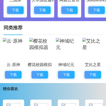
戏中都能感受到身临境的冒险。
多元的挑战与活动，玩家可以单人进行探险，还可以组
下载
下载
下载
下载
队挑战强敌，享受合作的乐趣。
丰富的搜索功能，游戏内包含了大量的任务和奖励，帮
同类推荐
助玩家轻松找到所需信息。
实时更新的
攻略
与活动，游戏团队定期发布新内容，让
玩家始终保持新鲜感。
灵活的战斗模式，玩家可以在多种环境中自由运用策
云·原神
樱花校园模拟
神域纪元
艾比之星
略，扫清一切障碍。
器
战神夜袭手机版游戏评价：
下载
下载
下载
下载
战神夜袭手机版是一款引人入胜的角色扮演类游戏，丰
猜你喜欢
富的特色与亮点，如多样化的职业选择与深度的战斗系
统吸引着玩家。游戏画面精致，操作简单，能够带来难
忘的沉浸式体验。单人挑战与好友共同探险，这款游戏