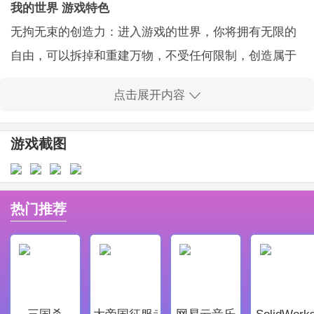
我的世界 游戏特色
无拘无束的创造力：进入游戏的世界，你将拥有无限的
自由，可以拆掉和重建万物，不受任何限制，创造属于
自己的理想世界!从小木屋到天空城，任由你的想象力驰
点击展开内容
骋。
独具特色的像素风格：由简单的方块构成，却带来令人
游戏截图
着迷的视觉效果。所有的事物——从动物到地形，全是
立体积木块构成，简约却别具一番趣味。
丰富多样的模式：包括可生存的生存模式和专注建设的
热门推荐
创造模式，随时切换，找到自己喜欢的游戏方式。
多样化的资源挖掘与合成：收集木头、石头、铁矿等材
料，通过工作台锻造工具、武器、家具等，探索工艺合
成的乐趣!
三国杀
大帝国征服者
网易云音乐
SolidWork