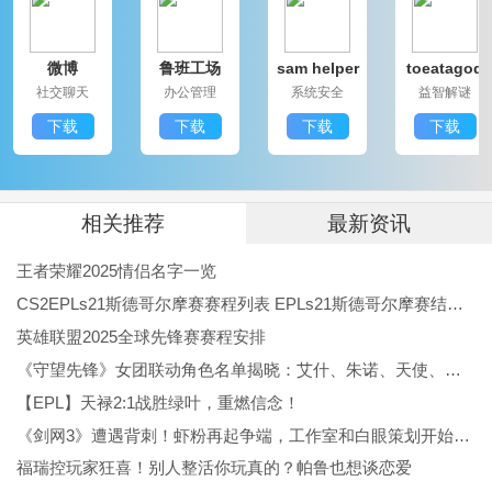
稳定的操作手感。
微博
鲁班工场
sam helper
toeatagod
独特生物生成：这个平台上，你将找到像爬行者、僵
社交聊天
办公管理
系统安全
益智解谜
尸、骷髅等敌对生物，但同时还有猪、牛、鸡等友好生
下载
下载
下载
下载
物陪伴，生态较为简单，但也更易掌控。
我的世界 游戏评论
早期的《我的世界》版本，像 v0.14.3，就是一种含
相关推荐
最新资讯
着“经典”标签的作品。玩家们常说这一版本小巧却充满
王者荣耀2025情侣名字一览
乐趣，没有后来复杂更新引入的各种机制，更让人怀念
CS2EPLs21斯德哥尔摩赛赛程列表 EPLs21斯德哥尔摩赛结果公布
当年为简单的建筑努力采矿的日子。即便是现在仍有许
英雄联盟2025全球先锋赛赛程安排
《守望先锋》女团联动角色名单揭晓：艾什、朱诺、天使、伊拉锐与D.Va！
多老玩家喜欢重新下载旧版“重温当年的感动”，因为它
【EPL】天禄2:1战胜绿叶，重燃信念！
比后期版本更纯粹、简单，同时也标志着那个自由冒险
《剑网3》遭遇背刺！虾粉再起争端，工作室和白眼策划开始反噬
时代的开端。
福瑞控玩家狂喜！别人整活你玩真的？帕鲁也想谈恋爱
我的世界 更新日志