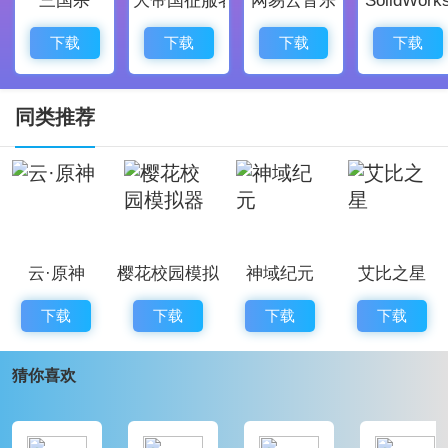
多人联机冒险：通过局域网或服务器，你与朋友可以一
起合作，建造伟大的工程或挑战地下世界的危险生物。
下载
下载
下载
下载
我的世界 游戏亮点
经典版本的复古体验：v0.14.3 非常适合玩家回味早期的
同类推荐
《我的世界》，它运用了更轻便的界面和操作，以小体
积带来纯粹的 Minecraft 核心趣味。
矿车与红石机制初体验：在这个版本中，红石系统进一
步优化，玩家可以使用红石打造简单的机关和轨道运输
云·原神
樱花校园模拟
神域纪元
艾比之星
系统，让你的建筑变得更加灵动、有趣。
器
掠夺与生存共存：玩家要面对黑夜里的怪物袭击，还能
下载
下载
下载
下载
通过合理规划资源提升生存效率，夜晚的第一支火把是
猜你喜欢
真正的成就感爆发点。
去繁从简，轻松上手：没有太多复杂内容的干扰，游戏
更集中于基础玩法，适配低配置设备，为玩家提供流畅